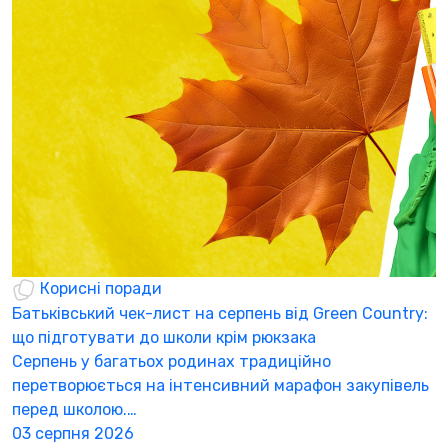
Корисні поради
Батьківський чек-лист на серпень від Green Country:
Н
що підготувати до школи крім рюкзака
а
Серпень у багатьох родинах традиційно
К
перетворюється на інтенсивний марафон закупівель
а
перед школою.…
3
03 серпня 2026