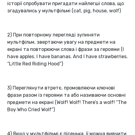
історії спробувати пригадати найлегші слова, що
згадувались у мультфільмі (cat, pig, house, wolf)
2) При повторному перегляді зупиняти
мультфільм, звертаючи увагу на предмети на
екрані та повторюючи слова і фрази за героями (I
have apples. I have bananas. And I have strawberries.
“Little Red Riding Hood”)
3) Переглянути втретє, промовляючи ключові
фрази разом із героями та або називаючи основні
предмети на екрані (Wolf! Wolf! There’s a wolf! “The
Boy Who Cried Wolf”)
4) Якщо у мультфільмі є пісенька, її можна вивчити