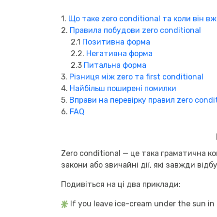
1.
Що таке zero conditional та коли він 
2.
Правила побудови zero conditional
2.1
Позитивна форма
2.2.
Негативна форма
2.3
Питальна форма
3.
Різниця між zero та first conditional
4.
Найбільш поширені помилки
5.
Вправи на перевірку правил zero condit
6.
FAQ
Zero conditional — це така граматична к
закони або звичайні дії, які завжди від
Подивіться на ці два приклади:
If you leave ice-cream under the sun i