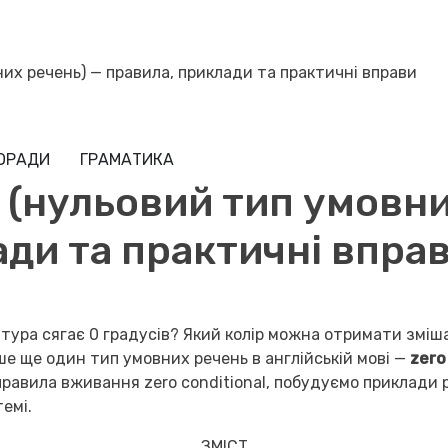
них речень) — правила, приклади та практичні вправи
ПОРАДИ
ГРАМАТИКА
l (нульовий тип умовн
ади та практичні впра
тура сягає 0 градусів? Який колір можна отримати зміш
ише ще один тип умовних речень в англійській мові —
zero
 правила вживання zero conditional, побудуємо приклади
емі.
ЗМІСТ