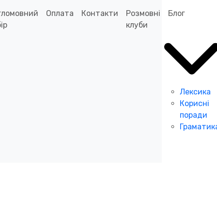
гломовний
Оплата
Контакти
Розмовні
Блог
ір
клуби
Лексика
Корисні
поради
Граматик