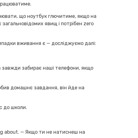
е працюватиме.
снювати, що ноутбук глючитиме, якщо на
 загальновідомих явищ і потрібен zero
 випадки вживання є — досліджуємо далі:
вна завжди забирає наші телефони, якщо
зробив домашнє завдання, він йде на
ус до школи.
king about. — Якщо ти не натиснеш на