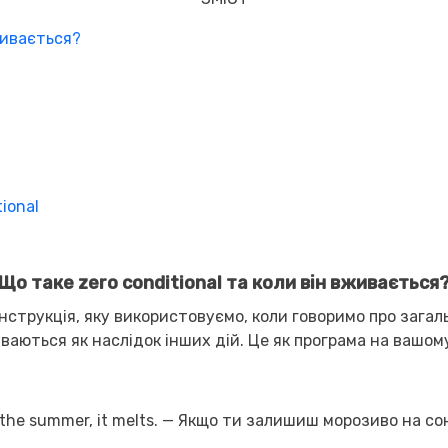
вживається?
ional
Що таке zero conditional та коли він вживається
онструкція, яку використовуємо, коли говоримо про загаль
буваються як наслідок інших дій. Це як програма на вашо
n the summer, it melts. — Якщо ти залишиш морозиво на со