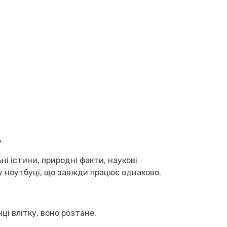
?
ні істини, природні факти, наукові
му ноутбуці, що завжди працює однаково.
нці влітку, воно розтане.