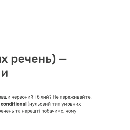
их речень) —
ви
авши червоний і білий? Не переживайте,
 conditional
(нульовий тип умовних
 речень та нарешті побачимо, чому