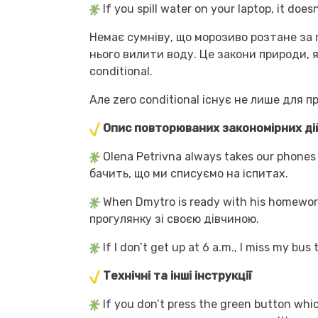
If you spill water on your laptop, it d
Немає сумніву, що морозиво розтане за 
нього вилити воду. Це закони природи, 
conditional.
Але zero conditional існує не лише для 
Опис повторюваних закономірних ді
Olena Petrivna always takes our phone
бачить, що ми списуємо на іспитах.
When Dmytro is ready with his homework
прогулянку зі своєю дівчиною.
If I don’t get up at 6 a.m., I miss my b
Технічні та інші інструкції
If you don’t press the green button wh