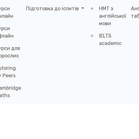
урси
Підготовка до іспитів
НМТ з
Ан
нлайн
англійської
таб
мови
урси
флайн
IELTS
academic
урси для
орослих
utoring
y Peers
ambridge
aths