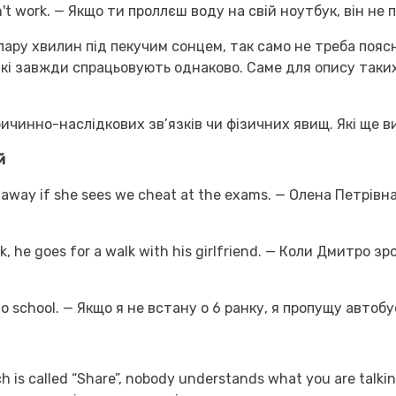
oesn't work. — Якщо ти проллєш воду на свій ноутбук, він н
пару хвилин під пекучим сонцем, так само не треба поя
які завжди спрацьовують однаково. Саме для опису таких
причинно-наслідкових зв’язків чи фізичних явищ. Які ще
й
s away if she sees we cheat at the exams. — Олена Петрі
, he goes for a walk with his girlfriend. — Коли Дмитро 
us to school. — Якщо я не встану о 6 ранку, я пропущу автоб
ich is called “Share”, nobody understands what you are tal