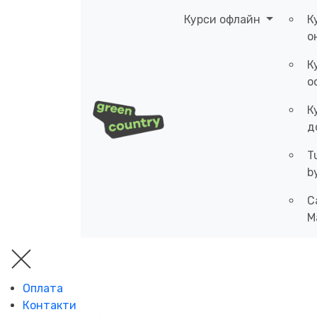
Курси офлайн
К
о
К
о
К
д
T
b
C
M
Оплата
Контакти