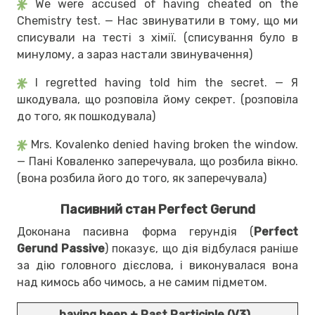
We were accused of having cheated on the
Chemistry test. — Нас звинуватили в тому, що ми
списували на тесті з хімії. (списування було в
минулому, а зараз настали звинувачення)
I regretted having told him the secret. — Я
шкодувала, що розповіла йому секрет. (розповіла
до того, як пошкодувала)
Mrs. Kovalenko denied having broken the window.
— Пані Коваленко заперечувала, що розбила вікно.
(вона розбила його до того, як заперечувала)
Пасивний стан Perfect Gerund
Доконана пасивна форма герундія (
Perfect
Gerund Passive
) показує, що дія відбулася раніше
за дію головного дієслова, і виконувалася вона
над кимось або чимось, а не самим підметом.
having been + Past Participle (V3)