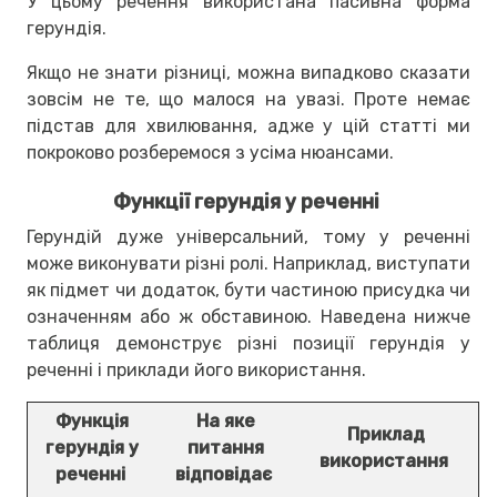
У цьому речення використана пасивна форма
герундія.
Якщо не знати різниці, можна випадково сказати
зовсім не те, що малося на увазі. Проте немає
підстав для хвилювання, адже у цій статті ми
покроково розберемося з усіма нюансами.
Функції герундія у реченні
Герундій дуже універсальний, тому у реченні
може виконувати різні ролі. Наприклад, виступати
як підмет чи додаток, бути частиною присудка чи
означенням або ж обставиною. Наведена нижче
таблиця демонструє різні позиції герундія у
реченні і приклади його використання.
Функція
На яке
Приклад
герундія у
питання
використання
реченні
відповідає