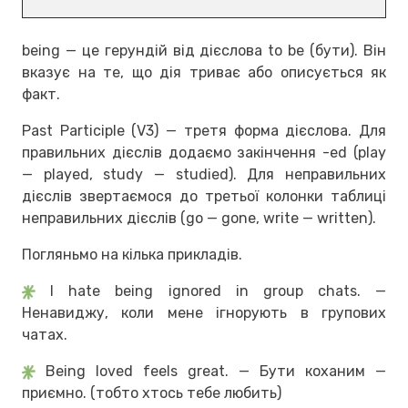
being — це герундій від дієслова to be (бути). Він
вказує на те, що дія триває або описується як
факт.
Past Participle (V3) — третя форма дієслова. Для
правильних дієслів додаємо закінчення -ed (play
— played, study — studied). Для неправильних
дієслів звертаємося до третьої колонки таблиці
неправильних дієслів (go — gone, write — written).
Погляньмо на кілька прикладів.
I hate being ignored in group chats. —
Ненавиджу, коли мене ігнорують в групових
чатах.
Being loved feels great. — Бути коханим —
приємно. (тобто хтось тебе любить)