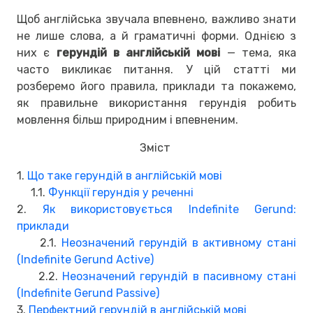
Щоб англійська звучала впевнено, важливо знати
не лише слова, а й граматичні форми. Однією з
них є
герундій в англійській мові
— тема, яка
часто викликає питання. У цій статті ми
розберемо його правила, приклади та покажемо,
як правильне використання герундія робить
мовлення більш природним і впевненим.
Зміст
1.
Що таке герундій в англійській мові
1.1.
Функції герундія у реченні
2.
Як використовується Indefinite Gerund:
приклади
2.1.
Неозначений герундій в активному стані
(Indefinite Gerund Active)
2.2.
Неозначений герундій в пасивному стані
(Indefinite Gerund Passive)
3.
Перфектний герундій в англійській мові