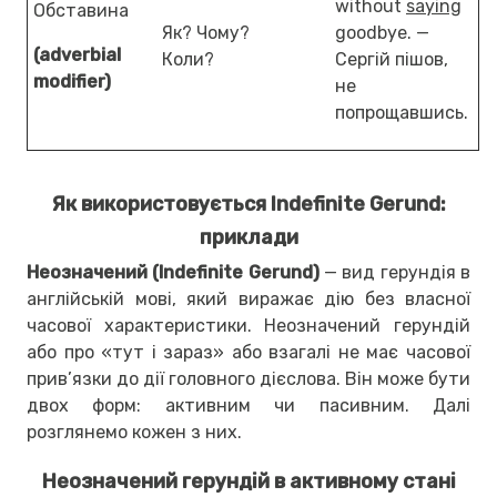
without
saying
Обставина
Як? Чому?
goodbye. —
(adverbial
Коли?
Сергій пішов,
modifier)
не
попрощавшись.
Як використовується Indefinite Gerund:
приклади
Неозначений (Indefinite Gerund)
— вид герундія в
англійській мові, який виражає дію без власної
часової характеристики. Неозначений герундій
або про «тут і зараз» або взагалі не має часової
прив’язки до дії головного дієслова. Він може бути
двох форм: активним чи пасивним. Далі
розглянемо кожен з них.
Неозначений герундій в активному стані