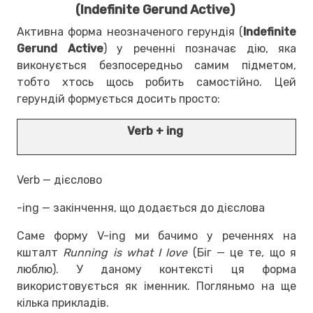
(Indefinite Gerund Active)
Активна форма неозначеного герундія (
Indefinite
Gerund Active
) у реченні позначає дію, яка
виконується безпосередньо самим підметом,
тобто хтось щось робить самостійно. Цей
герундій формується досить просто:
Verb + ing
Verb — дієслово
-ing — закінчення, що додається до дієслова
Саме форму V-ing ми бачимо у реченнях на
кшталт
Running is what I love
(Біг — це те, що я
люблю). У даному контексті ця форма
використовується як іменник. Погляньмо на ще
кілька прикладів.