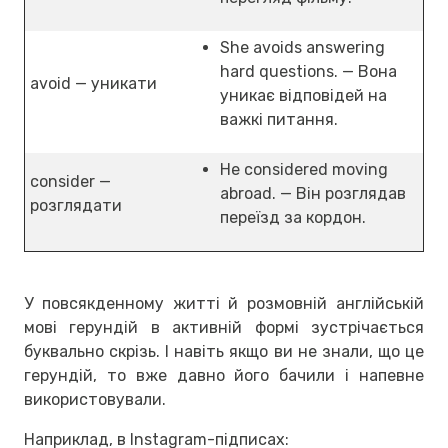
She avoids answering
hard questions. — Вона
avoid — уникати
уникає відповідей на
важкі питання.
He considered moving
consider —
abroad. — Він розглядав
розглядати
переїзд за кордон.
У повсякденному житті й розмовній англійській
мові герундій в активній формі зустрічається
буквально скрізь. І навіть якщо ви не знали, що це
герундій, то вже давно його бачили і напевне
використовували.
Наприклад, в Instagram-підписах: