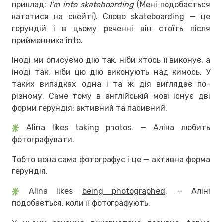
приклад:
I’m into skateboarding
(Мені подобається
кататися на скейті). Слово skateboarding — це
герундій і в цьому реченні він стоїть після
прийменника into.
Іноді ми описуємо дію так, ніби хтось її виконує, а
іноді так, ніби цю дію виконують над кимось. У
таких випадках одна і та ж дія виглядає по-
різному. Саме тому в англійській мові існує дві
форми герундія: активний та пасивний.
Alina likes
taking
photos. — Аліна любить
фотографувати.
Тобто вона сама фотографує і це — активна форма
герундія.
Alina likes
being photographed
. — Аліні
подобається, коли її фотографують.