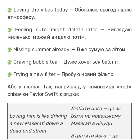
Loving the vibes today — Обожнюю сьогоднішню
атмосферу.
Feeling cute, might delete later — Виглядаю
миленько, може й видалю потім.
Missing summer already! — Вже сумую за літом!
Craving bubble tea — Дуже хочеться бабл ті.
Trying a new filter — Пробую новий фільтр.
Або у піснях. Так, наприклад у композиції «Red»
співачки Taylor Swift є рядки:
Любити його — це як
Loving him is like driving
їхати на новенькому
a new Maserati down a
Maserati в нікуди
dead end street
Втратити його — це