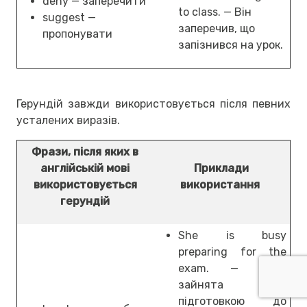
deny — заперечити
to class. — Він
suggest —
заперечив, що
пропонувати
запізнився на урок.
Герундій завжди використовується після певних
усталених виразів.
Фрази, після яких в
англійській мові
Приклади
використовується
використання
герундій
She is busy
preparing for the
exam. — Вона
зайнята
підготовкою до