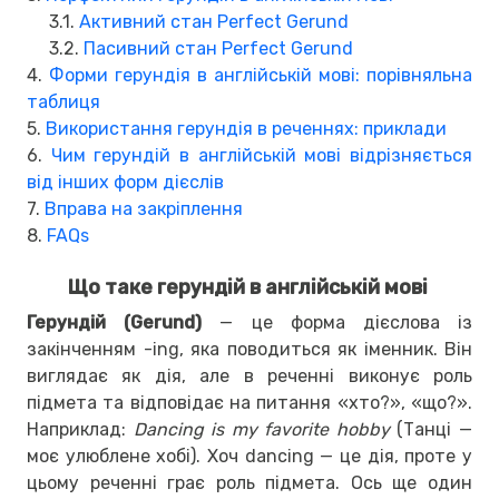
3.1.
Активний стан Perfect Gerund
3.2.
Пасивний стан Perfect Gerund
4.
Форми герундія в англійській мові: порівняльна
таблиця
5.
Використання герундія в реченнях: приклади
6.
Чим герундій в англійській мові відрізняється
від інших форм дієслів
7.
Вправа на закріплення
8.
FAQs
Що таке герундій в англійській мові
Герундій (Gerund)
— це форма дієслова із
закінченням -ing, яка поводиться як іменник. Він
виглядає як дія, але в реченні виконує роль
підмета та відповідає на питання «хто?», «що?».
Наприклад:
Dancing is my favorite hobby
(Танці —
моє улюблене хобі). Хоч dancing — це дія, проте у
цьому реченні грає роль підмета. Ось ще один