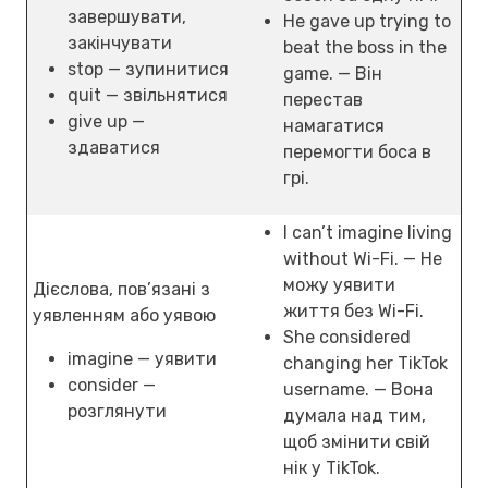
завершувати,
He gave up trying to
закінчувати
beat the boss in the
stop — зупинитися
game. — Він
quit — звільнятися
перестав
give up —
намагатися
здаватися
перемогти боса в
грі.
I can’t imagine living
without Wi-Fi. — Не
можу уявити
Дієслова, пов’язані з
життя без Wi-Fi.
уявленням або уявою
She considered
imagine — уявити
changing her TikTok
consider —
username. — Вона
розглянути
думала над тим,
щоб змінити свій
нік у TikTok.