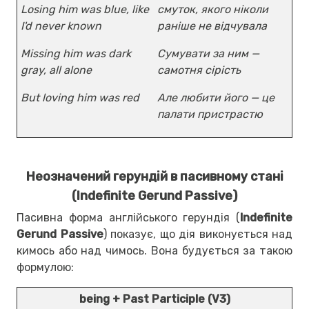
Losing him was blue, like
смуток, якого ніколи
I'd never known
раніше не відчувала
Missing him was dark
Сумувати за ним —
gray, all alone
самотня сірість
But loving him was red
Але любити його — це
палати пристрастю
Неозначений герундій в пасивному стані
(Indefinite Gerund Passive)
Пасивна форма англійського герундія (
Indefinite
Gerund Passive
) показує, що дія виконується над
кимось або над чимось. Вона будується за такою
формулою:
being + Past Participle (V3)