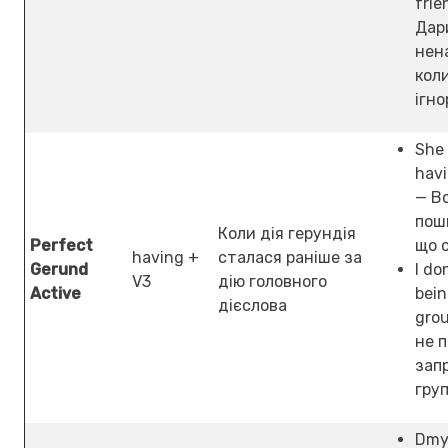
frie
Дар
нен
коли
ігн
She 
havi
— В
пош
Коли дія герундія
Perfect
що 
having +
сталася раніше за
Gerund
I do
V3
дію головного
Active
bein
дієслова
grou
не 
зап
гру
Dmy