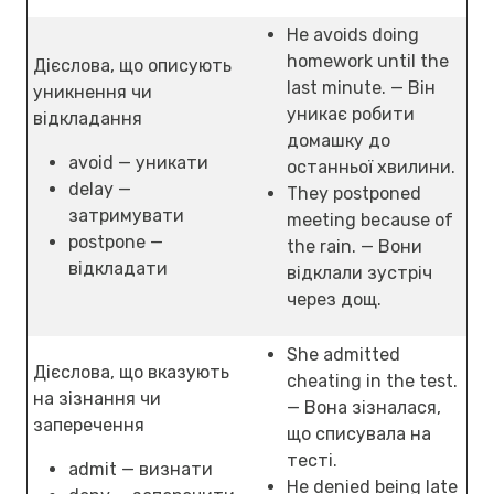
He avoids doing
homework until the
Дієслова, що описують
last minute. — Він
уникнення чи
уникає робити
відкладання
домашку до
avoid — уникати
останньої хвилини.
delay —
They postponed
затримувати
meeting because of
postpone —
the rain. — Вони
відкладати
відклали зустріч
через дощ.
She admitted
Дієслова, що вказують
cheating in the test.
на зізнання чи
— Вона зізналася,
заперечення
що списувала на
тесті.
admit — визнати
He denied being late