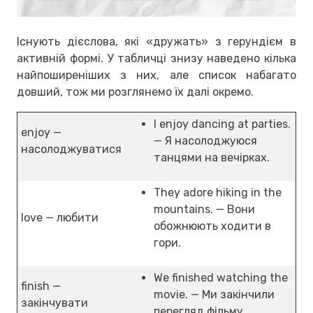
Існують дієслова, які «дружать» з герундієм в
активній формі. У табличці знизу наведено кілька
найпоширеніших з них, але список набагато
довший, тож ми розглянемо їх далі окремо.
I enjoy dancing at parties.
enjoy —
— Я насолоджуюся
насолоджуватися
танцями на вечірках.
They adore hiking in the
mountains. — Вони
love — любити
обожнюють ходити в
гори.
We finished watching the
finish —
movie. — Ми закінчили
закінчувати
перегляд фільму.