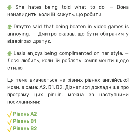
She hates being told what to do. — Вона
ненавидить, коли їй кажуть, що робити.
Dmytro said that being beaten in video games is
annoying. — Дмитро сказав, що бути обіграним у
відеоіграх дратує.
Lesia enjoys being complimented on her style. —
Леся любить, коли їй роблять компліменти щодо
стилю.
Ця тема вивчається на різних рівнях англійської
мови, а саме:
А2,
В1, В2
. Дізнатися докладніше про
програму цих рівнів, можна за наступними
посиланнями:
Рівень А2
Рівень В1
Рівень В2