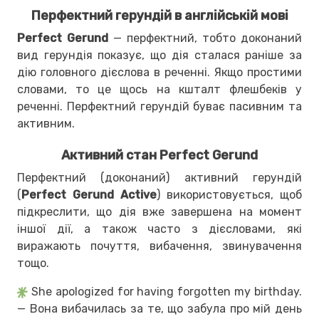
Перфектний герундій в англійській мові
Perfect Gerund
— перфектний, тобто доконаний
вид герундія показує, що дія сталася раніше за
дію головного дієслова в реченні. Якщо простими
словами, то це щось на кшталт флешбеків у
реченні. Перфектний герундій буває пасивним та
активним.
Активний стан Perfect Gerund
Перфектний (доконаний) активний герундій
(
Perfect Gerund Active
) використовується, щоб
підкреслити, що дія вже завершена на момент
іншої дії, а також часто з дієсловами, які
виражають почуття, вибачення, звинувачення
тощо.
She apologized for having forgotten my birthday.
— Вона вибачилась за те, що забула про мій день