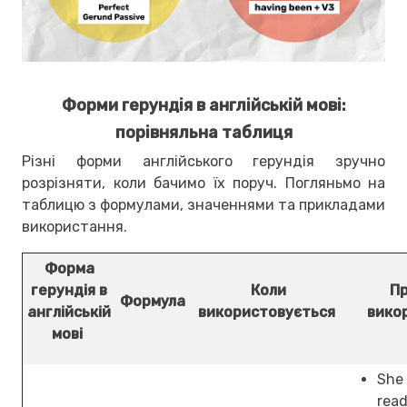
Форми герундія в англійській мові:
порівняльна таблиця
Різні форми англійського герундія зручно
розрізняти, коли бачимо їх поруч. Погляньмо на
таблицю з формулами, значеннями та прикладами
використання.
Форма
герундія в
Коли
П
Формула
англійській
використовується
вико
мові
She
read