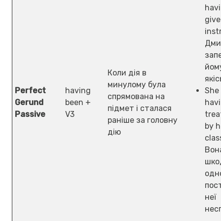
hav
give
inst
Дми
зап
йом
Коли дія в
якіс
минулому була
Perfect
having
She 
спрямована на
Gerund
been +
hav
підмет і сталася
Passive
V3
trea
раніше за головну
by h
дію
clas
Вон
шко
одн
пос
неї
нес