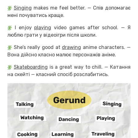
Singing
makes me feel better. — Спів допомагає
мені почуватись краще.
I enjoy
playing
video games after school. — Я
люблю грати у відеоігри після школи.
She’s really good at
drawing
anime characters. —
Вона дійсно класно малює персонажів аніме.
Skateboarding
is a great way to chill. — Катання
на скейті — класний спосіб розслабитись.