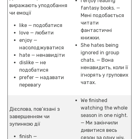
I enjoy reading
виражають уподобання
fantasy books. —
чи емоції
Мені подобається
читати
like — подобатися
фантастичні
love — любити
книжки.
enjoy —
She hates being
насолоджуватися
ignored in group
hate — ненавидіти
chats. — Вона
dislike — не
ненавидить, коли її
подобатися
ігнорять у групових
prefer — надавати
чатах.
перевагу
We finished
watching the whole
Дієслова, пов’язані з
season in one night.
завершенням чи
— Ми закінчили
зупинкою дії
дивитися весь
finish —
сезон за одну ніч.