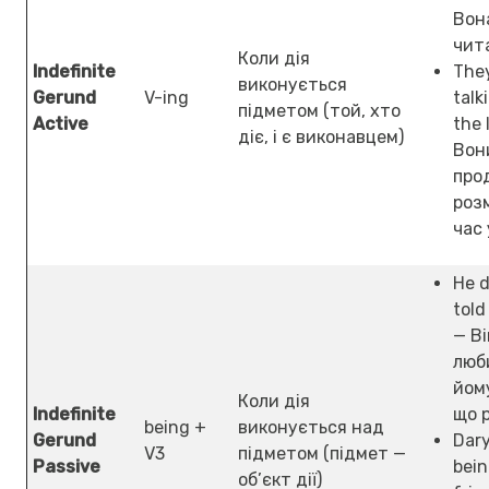
Вон
чит
Коли дія
Indefinite
The
виконується
Gerund
V-ing
talk
підметом (той, хто
Active
the 
діє, і є виконавцем)
Вон
про
роз
час
He d
told
— Ві
люб
йом
Коли дія
Indefinite
що 
being +
виконується над
Gerund
Dar
V3
підметом (підмет —
Passive
bein
об’єкт дії)