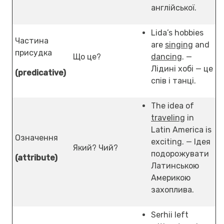
англійської.
Lida’s hobbies
Частина
are
singing
and
присудка
Що це?
dancing
. —
Лідині хобі — це
(predicative)
спів і танці.
The idea of
traveling
in
Latin America is
Означення
exciting. — Ідея
Який? Чий?
подорожувати
(attribute)
Латинською
Америкою
захоплива.
Serhii left