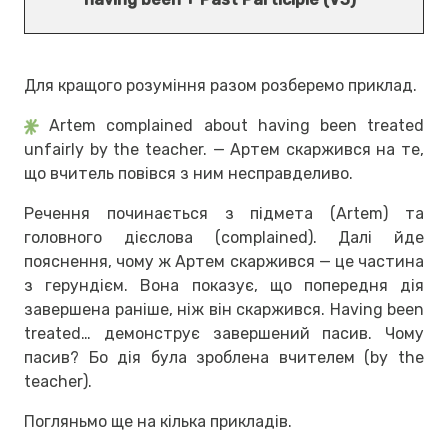
Для кращого розуміння разом розберемо приклад.
Artem complained about having been treated
unfairly by the teacher. — Артем скаржився на те,
що вчитель повівся з ним несправделиво.
Речення починається з підмета (Artem) та
головного дієслова (complained). Далі йде
пояснення, чому ж Артем скаржився — це частина
з герундієм. Вона показує, що попередня дія
завершена раніше, ніж він скаржився. Having been
treated… демонструє завершений пасив. Чому
пасив? Бо дія була зроблена вчителем (by the
teacher).
Погляньмо ще на кілька прикладів.