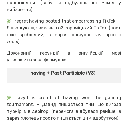
народження. (забуття відбулося до моменту
вибачення)
I regret having posted that embarrassing TikTok. —
Я шкодую, що виклав той сороміцький TikTok. (пост
вже зроблений, а зараз відчувається просто
жаль)
Доконаний герундій в англійській мові
утворюється за формулою:
having + Past Participle (V3)
Davyd is proud of having won the gaming
tournament. — Давид пишається тим, що виграв
турнір з відеоігор. (перемога відбулася раніше, а
зараз хлопець просто пишається цим здобутком)