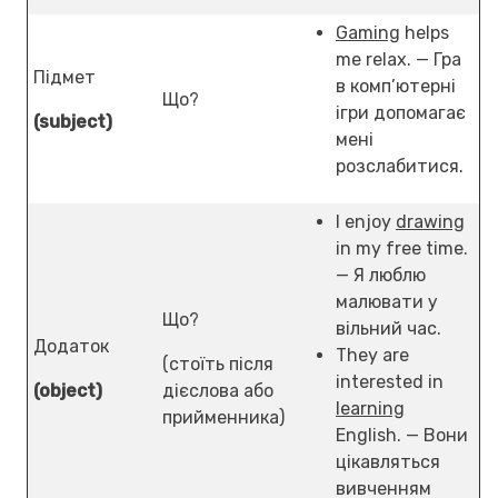
Gaming
helps
me relax. — Гра
Підмет
в комп’ютерні
Що?
ігри допомагає
(subject)
мені
розслабитися.
I enjoy
drawing
in my free time.
— Я люблю
малювати у
Що?
вільний час.
Додаток
They are
(стоїть після
interested in
(object)
дієслова або
learning
прийменника)
English. — Вони
цікавляться
вивченням