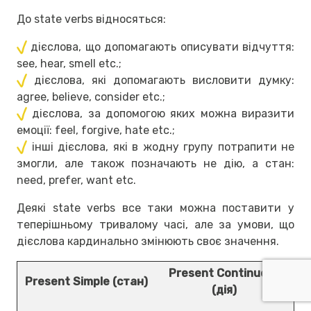
До state verbs відносяться:
дієслова, що допомагають описувати відчуття:
see, hear, smell etc.;
дієслова, які допомагають висловити думку:
agree, believe, consider etc.;
дієслова, за допомогою яких можна виразити
емоції: feel, forgive, hate etc.;
інші дієслова, які в жодну групу потрапити не
змогли, але також позначають не дію, а стан:
need, prefer, want etc.
Деякі state verbs все таки можна поставити у
теперішньому тривалому часі, але за умови, що
дієслова кардинально змінюють своє значення.
Present Continuous
Present Simple (стан)
(дія)