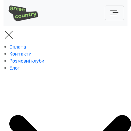
Оплата
Контакти
Розмовні клуби
Блог
Підпишіться на розсилку школи
Отримуйте більше корисностей про
англійську
для дитини
ПІДПИСАТИСЯ