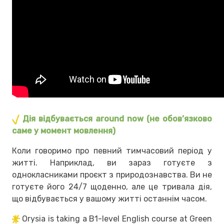
Дія відбувається around now (не обов’язково
саме у момент мовлення)
Коли говоримо про певний тимчасовий період у
житті. Наприклад, ви зараз готуєте з
однокласниками проєкт з природознавства. Ви не
готуєте його 24/7 щоденно, але це тривала дія,
що відбувається у вашому житті останнім часом.
Orysia is taking a B1-level English course at Green