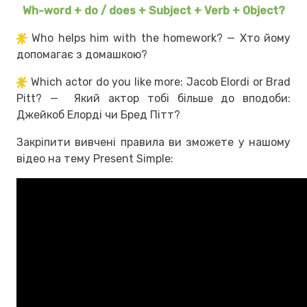
Wh-word + do / does + Subject + Verb + Object?
Who helps him with the homework? — Хто йому
допомагає з домашкою?
Which actor do you like more: Jacob Elordi or Brad
Pitt? — Який актор тобі більше до вподоби:
Джейкоб Елорді чи Бред Пітт?
Закріпити вивчені правила ви зможете у нашому
відео на тему Present Simple: