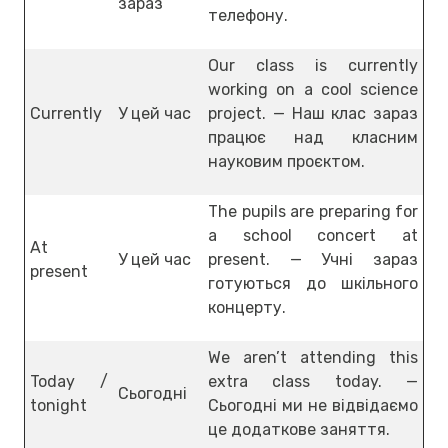
зараз
телефону.
Our class is currently
working on a cool science
Currently
У цей час
project. — Наш клас зараз
працює над класним
науковим проєктом.
The pupils are preparing for
a school concert at
At
У цей час
present. — Учні зараз
present
готуються до шкільного
концерту.
We aren’t attending this
Today /
extra class today. —
Сьогодні
tonight
Сьогодні ми не відвідаємо
це додаткове заняття.