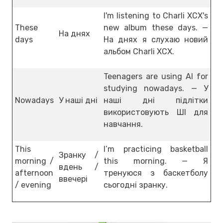
I'm listening to Charli XCX's
These
new album these days. —
На днях
days
На днях я слухаю новий
альбом Charli XCX.
Teenagers are using AI for
studying nowadays. — У
Nowadays
У наші дні
наші дні підлітки
використовують ШІ для
навчання.
This
I’m practicing basketball
Зранку /
morning /
this morning. — Я
вдень /
afternoon
тренуюся з баскетболу
ввечері
/ evening
сьогодні зранку.