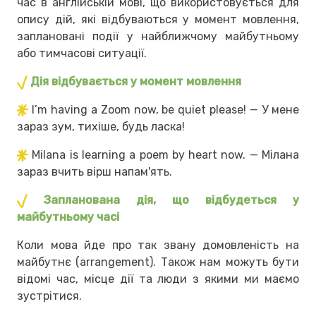
час в англійській мові, що використовується для
опису дій, які відбуваються у момент мовлення,
заплановані події у найближчому майбутньому
або тимчасові ситуації.
Дія відбувається у момент мовлення
I’m having a Zoom now, be quiet please! — У мене
зараз зум, тихіше, будь ласка!
Milana is learning a poem by heart now. — Мілана
зараз вчить вірш напам'ять.
Запланована дія, що відбудеться у
майбутньому часі
Коли мова йде про так звану домовленість на
майбутнє (arrangement). Також нам можуть бути
відомі час, місце дії та люди з якими ми маємо
зустрітися.