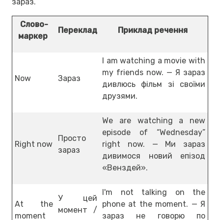
зараз.
Слово-
Переклад
Приклад речення
маркер
I am watching a movie with
my friends now. — Я зараз
Now
Зараз
дивлюсь фільм зі своїми
друзями.
We are watching a new
episode of “Wednesday”
Просто
Right now
right now. — Ми зараз
зараз
дивимося новий епізод
«Венздей».
I'm not talking on the
У цей
At the
phone at the moment. — Я
момент /
moment
зараз не говорю по