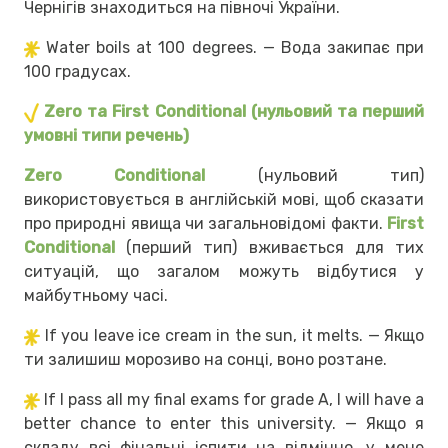
Чернігів знаходиться на півночі України.
Water boils at 100 degrees. — Вода закипає при
100 градусах.
Zero та First Conditional (нульовий та перший
умовні типи речень)
Zero Conditional
(нульовий тип)
використовується в англійській мові, щоб сказати
про природні явища чи загальновідомі факти.
First
Conditional
(перший тип) вживається для тих
ситуацій, що загалом можуть відбутися у
майбутньому часі.
If you leave ice cream in the sun, it melts. — Якщо
ти залишиш морозиво на сонці, воно розтане.
If I pass all my final exams for grade A, I will have a
better chance to enter this university. — Якщо я
складу всі фінальні іспити на відмінно, у мене