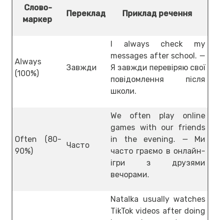
Слово-
Переклад
Приклад речення
маркер
I always check my
messages after school. —
Always
Завжди
Я завжди перевіряю свої
(100%)
повідомлення після
школи.
We often play online
games with our friends
Often (80-
in the evening. — Ми
Часто
90%)
часто граємо в онлайн-
ігри з друзями
вечорами.
Natalka usually watches
TikTok videos after doing