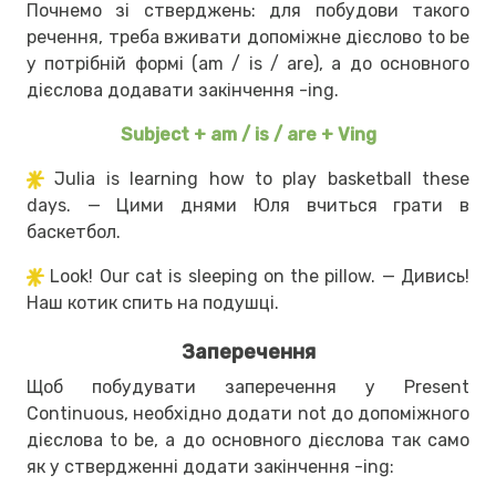
Почнемо зі стверджень: для побудови такого
речення, треба вживати допоміжне дієслово to be
у потрібній формі (am / is / are), а до основного
дієслова додавати закінчення -ing.
Subject + am / is / are + Ving
Julia is learning how to play basketball these
days. — Цими днями Юля вчиться грати в
баскетбол.
Look! Our cat is sleeping on the pillow. — Дивись!
Наш котик спить на подушці.
Заперечення
Щоб побудувати заперечення у Present
Continuous, необхідно додати not до допоміжного
дієслова to be, а до основного дієслова так само
як у ствердженні додати закінчення -ing: