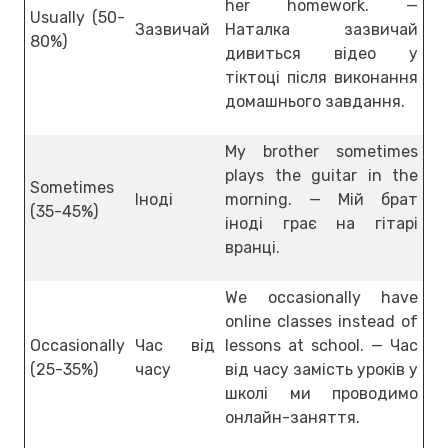
her homework. —
Usually (50-
Зазвичай
Наталка зазвичай
80%)
дивиться відео у
тіктоці після виконання
домашнього завдання.
My brother sometimes
plays the guitar in the
Sometimes
Іноді
morning. — Мій брат
(35-45%)
іноді грає на гітарі
вранці.
We occasionally have
online classes instead of
Occasionally
Час від
lessons at school. — Час
(25-35%)
часу
від часу замість уроків у
школі ми проводимо
онлайн-заняття.