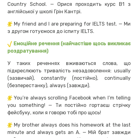
Country School. — Орися проходить курс В1 з
англійської у школі Грін Кантрі.
My friend and I are preparing for IELTS test. — Ми
з другом готуємося до іспиту IELTS.
Емоційне речення (найчастіше щось викликає
роздратування)
У таких реченнях вживаються слова, що
підкреслюють тривалість незадоволення: usually
(зазвичай), constantly (постійно), continually
(безперестанку), always (завжди).
You’re always scrolling Facebook when I’m telling
you something! — Ти постійно гортаєш стрічку
фейсбуку, коли я говорю тобі про щось!
My brother always does his homework at the last
minute and always gets an A. — Мій брат завжди