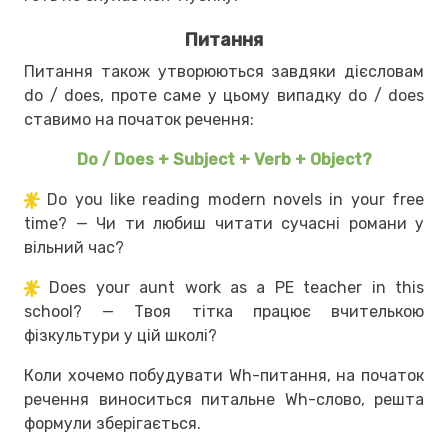
Питання
Питання також утворюються завдяки дієсловам
do / does, проте саме у цьому випадку do / does
ставимо на початок речення:
Do / Does + Subject + Verb + Object?
Do you like reading modern novels in your free
time? — Чи ти любиш читати сучасні романи у
вільний час?
Does your aunt work as a PE teacher in this
school? — Твоя тітка працює вчителькою
фізкультури у цій школі?
Коли хочемо побудувати Wh-питання, на початок
речення виноситься питальне Wh-слово, решта
формули зберігається.