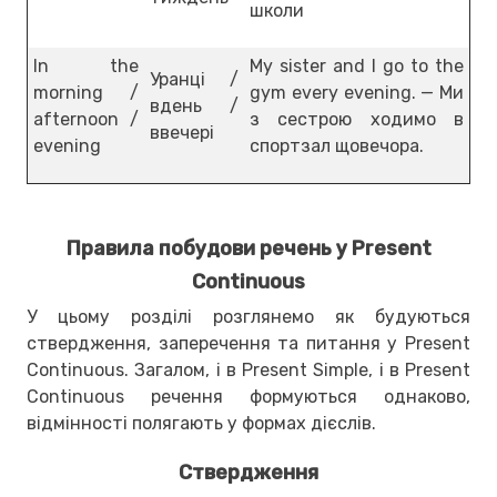
школи
In the
My sister and I go to the
Уранці /
morning /
gym every evening. — Ми
вдень /
afternoon /
з сестрою ходимо в
ввечері
evening
спортзал щовечора.
Правила побудови речень у Present
Continuous
У цьому розділі розглянемо як будуються
ствердження, заперечення та питання у Present
Continuous. Загалом, і в Present Simple, і в Present
Continuous речення формуються однаково,
відмінності полягають у формах дієслів.
Ствердження