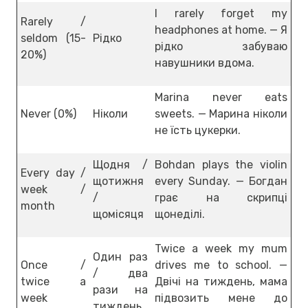
I rarely forget my
Rarely /
headphones at home. — Я
seldom (15-
Рідко
рідко забуваю
20%)
навушники вдома.
Marina never eats
Never (0%)
Ніколи
sweets. — Марина ніколи
не їсть цукерки.
Щодня /
Bohdan plays the violin
Every day /
щотижня
every Sunday. — Богдан
week /
/
грає на скрипці
month
щомісяця
щонеділі.
Twice a week my mum
Один раз
Once /
drives me to school. —
/ два
twice a
Двічі на тиждень, мама
рази на
week
підвозить мене до
тиждень