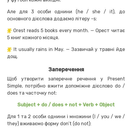
Але для 3 особи однини (he / she / it), до
основного дієслова додаємо літеру -s:
Orest reads 5 books every month. — Орест читає
5 книг кожного місяця.
It usually rains in May. — Зазвичай у травні йде
дощ.
Заперечення
Щоб утворити заперечне речення у Present
Simple, потрібно вжити допоміжне дієслово do /
does та часточку not:
Subject + do / does + not + Verb + Object
Для 1 та 2 особи однини і множини (I / you / we /
they) вживаємо форму don’t (do not):