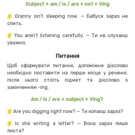
Subject + am / is / are + not + Ving
Granny isn’t sleeping now. — Бабуся зараз не
спить.
You aren’t listening carefully. — Ти не слухаєш
уважно.
Питання
Щоб сформувати питання, допоміжне дієслово
необхідно поставити на перше місце у реченні,
після нього стоїть підмет та дієслово з
закінченням -ing.
Am / is / are + subject + Ving?
Are you digging right now? — Ти копаєш зараз?
Is she writing a letter? — Вона зараз пише
листа?