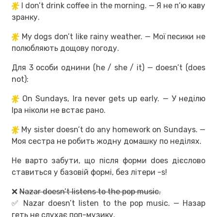
I don’t drink coffee in the morning. — Я не п’ю каву
зранку.
My dogs don’t like rainy weather. — Мої песики не
полюбляють дощову погоду.
Для 3 особи однини (he / she / it) — doesn’t (does
not):
On Sundays, Ira never gets up early. — У неділю
Іра ніколи не встає рано.
My sister doesn’t do any homework on Sundays. —
Моя сестра не робить жодну домашку по неділях.
Не варто забути, що після форми does дієслово
ставиться у базовій формі, без літери -s!
❌
Nazar doesn’t listens to the pop music.
✅ Nazar doesn’t listen to the pop music. — Назар
геть не слухає поп-музику.