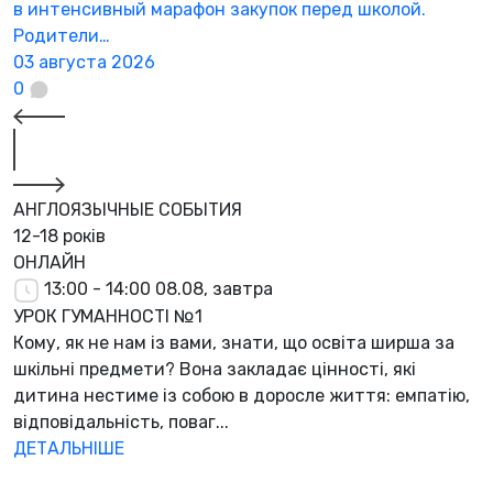
в интенсивный марафон закупок перед школой.
с
Родители…
2
03 августа 2026
0
АНГЛОЯЗЫЧНЫЕ СОБЫТИЯ
12-18 років
ОНЛАЙН
13:00 - 14:00
08.08, завтра
УРОК ГУМАННОСТІ №1
Кому, як не нам із вами, знати, що освіта ширша за
шкільні предмети? Вона закладає цінності, які
дитина нестиме із собою в доросле життя: емпатію,
відповідальність, поваг...
ДЕТАЛЬНІШЕ