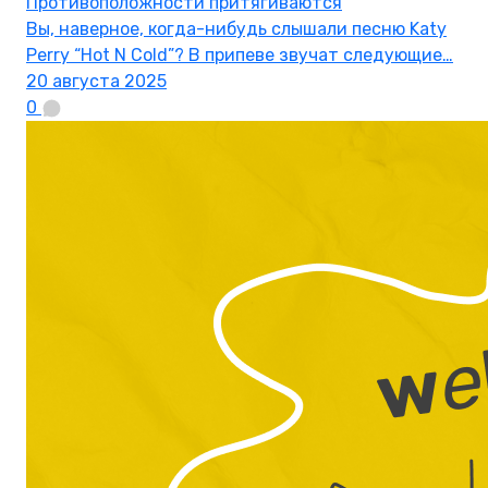
Противоположности притягиваются
Вы, наверное, когда-нибудь слышали песню Katy
Perry “Hot N Cold”? В припеве звучат следующие…
20 августа 2025
0