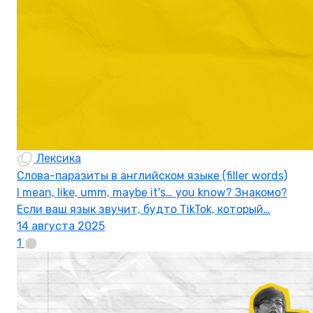
Лексика
Слова-паразиты в английском языке (filler words)
I mean, like, umm, maybe it's… you know? Знакомо?
Если ваш язык звучит, будто TikTok, который…
14 августа 2025
1