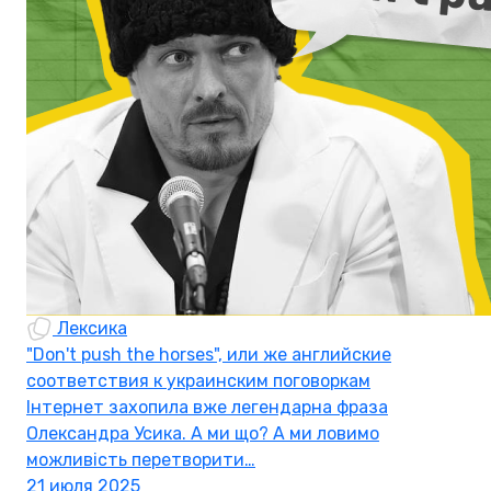
Лексика
"Don't push the horses", или же английские
соответствия к украинским поговоркам
Інтернет захопила вже легендарна фраза
Олександра Усика. А ми що? А ми ловимо
можливість перетворити…
21 июля 2025