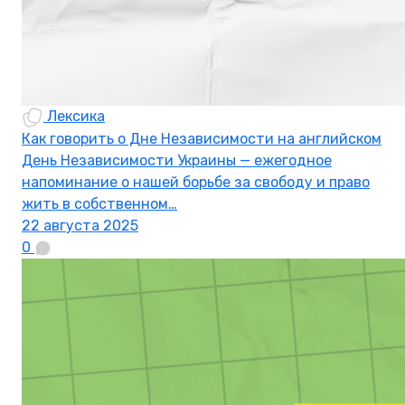
Лексика
Как говорить о Дне Независимости на английском
День Независимости Украины — ежегодное
напоминание о нашей борьбе за свободу и право
жить в собственном…
22 августа 2025
0