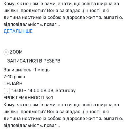
Кому, як не нам із вами, знати, що освіта ширша за
шкільні предмети? Вона закладає цінності, які
дитина нестиме із собою в доросле життя: емпатію,
відповідальність, поваг...
ДЕТАЛЬНІШЕ
ZOOM
ЗАПИСАТИСЯ В РЕЗЕРВ
Залишилось
-1 місць
7-10 років
ОНЛАЙН
13:00 - 14:00
08.08, Saturday
УРОК ГУМАННОСТІ №1
Кому, як не нам із вами, знати, що освіта ширша за
шкільні предмети? Вона закладає цінності, які
дитина нестиме із собою в доросле життя: емпатію,
відповідальність, поваг...