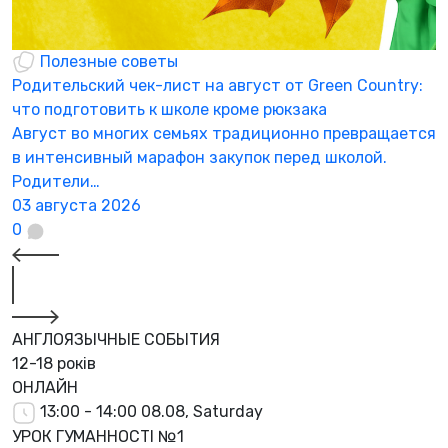
Полезные советы
Родительский чек-лист на август от Green Country:
Н
что подготовить к школе кроме рюкзака
а
Август во многих семьях традиционно превращается
К
в интенсивный марафон закупок перед школой.
а
Родители…
3
03 августа 2026
0
АНГЛОЯЗЫЧНЫЕ СОБЫТИЯ
12-18 років
ОНЛАЙН
13:00 - 14:00
08.08, Saturday
УРОК ГУМАННОСТІ №1