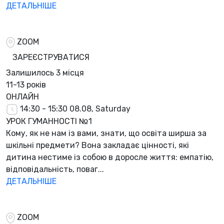
ДЕТАЛЬНІШЕ
ZOOM
ЗАРЕЄСТРУВАТИСЯ
Залишилось
3 місця
11-13 років
ОНЛАЙН
14:30 - 15:30
08.08, Saturday
УРОК ГУМАННОСТІ №1
Кому, як не нам із вами, знати, що освіта ширша за
шкільні предмети? Вона закладає цінності, які
дитина нестиме із собою в доросле життя: емпатію,
відповідальність, поваг...
ДЕТАЛЬНІШЕ
ZOOM