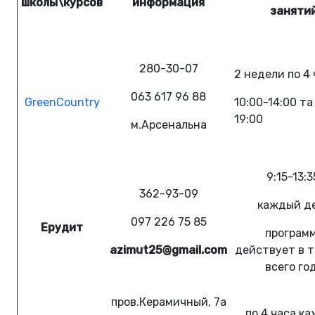
школы\курсов
информация
заняти
280-30-07
2 недели по 4
063 617 96 88
GreenCountry
10:00-14:00 та
19:00
м.Арсенальна
9:15-13:3
362-93-09
каждый д
097 226 75 85
Ерудит
програм
azimut25@gmail.com
действует в 
всего го
пров.Керамичный, 7а
по 4 часа
ка