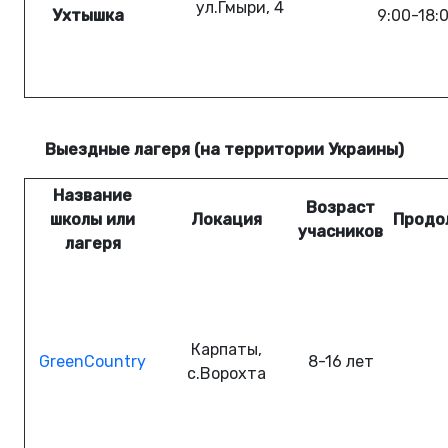
ул.Гмыри, 4
Ухтышка
9:00-18:
Выездные лагеря (на территории Украины)
Название
Возраст
школы или
Локация
Продо
учасников
лагеря
Карпаты,
GreenCountry
8-16
лет
с.Ворохта