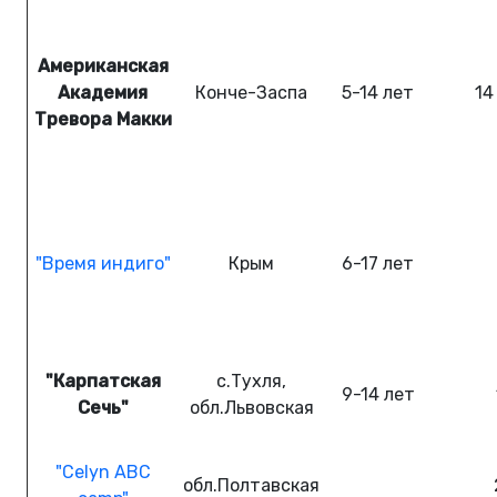
Американская
Академия
Конче-Заспа
5-14
лет
14
Тревора Макки
"Время индиго"
Крым
6-17
лет
"Карпатская
с.Тухля,
9-14
лет
Сечь"
обл.Львовская
"Celyn ABC
обл.Полтавская