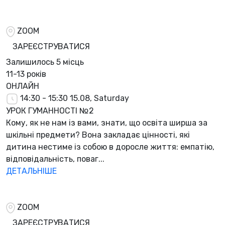
ZOOM
ЗАРЕЄСТРУВАТИСЯ
Залишилось
5 місць
11-13 років
ОНЛАЙН
14:30 - 15:30
15.08, Saturday
УРОК ГУМАННОСТІ №2
Кому, як не нам із вами, знати, що освіта ширша за
шкільні предмети? Вона закладає цінності, які
дитина нестиме із собою в доросле життя: емпатію,
відповідальність, поваг...
ДЕТАЛЬНІШЕ
ZOOM
ЗАРЕЄСТРУВАТИСЯ