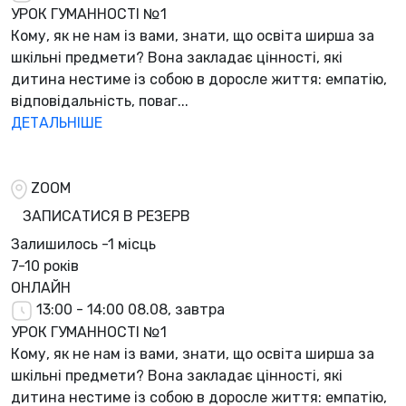
УРОК ГУМАННОСТІ №1
Кому, як не нам із вами, знати, що освіта ширша за
шкільні предмети? Вона закладає цінності, які
дитина нестиме із собою в доросле життя: емпатію,
відповідальність, поваг...
ДЕТАЛЬНІШЕ
ZOOM
ЗАПИСАТИСЯ В РЕЗЕРВ
Залишилось
-1 місць
7-10 років
ОНЛАЙН
13:00 - 14:00
08.08, завтра
УРОК ГУМАННОСТІ №1
Кому, як не нам із вами, знати, що освіта ширша за
шкільні предмети? Вона закладає цінності, які
дитина нестиме із собою в доросле життя: емпатію,