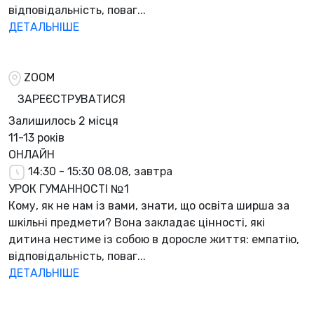
відповідальність, поваг...
ДЕТАЛЬНІШЕ
ZOOM
ЗАРЕЄСТРУВАТИСЯ
Залишилось
2 місця
11-13 років
ОНЛАЙН
14:30 - 15:30
08.08, завтра
УРОК ГУМАННОСТІ №1
Кому, як не нам із вами, знати, що освіта ширша за
шкільні предмети? Вона закладає цінності, які
дитина нестиме із собою в доросле життя: емпатію,
відповідальність, поваг...
ДЕТАЛЬНІШЕ