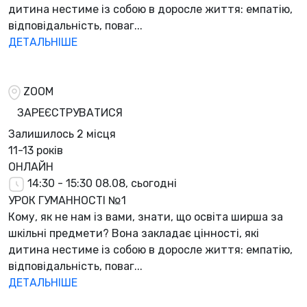
дитина нестиме із собою в доросле життя: емпатію,
відповідальність, поваг...
ДЕТАЛЬНІШЕ
ZOOM
ЗАРЕЄСТРУВАТИСЯ
Залишилось
2 місця
11-13 років
ОНЛАЙН
14:30 - 15:30
08.08, сьогодні
УРОК ГУМАННОСТІ №1
Кому, як не нам із вами, знати, що освіта ширша за
шкільні предмети? Вона закладає цінності, які
дитина нестиме із собою в доросле життя: емпатію,
відповідальність, поваг...
ДЕТАЛЬНІШЕ