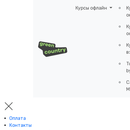
Курсы офлайн
К
о
К
о
К
в
T
b
C
M
Оплата
Контакты