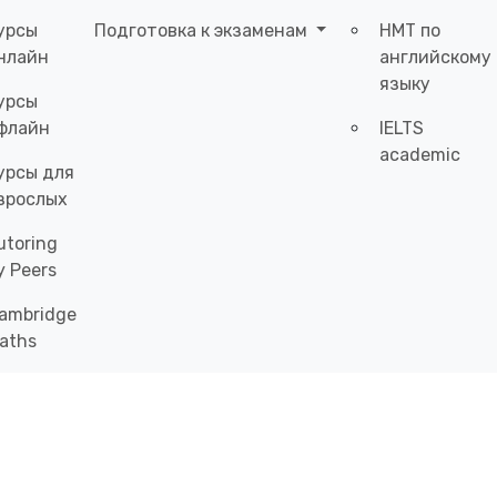
урсы
Подготовка к экзаменам
НМТ по
нлайн
английскому
языку
урсы
флайн
IELTS
academic
урсы для
зрослых
utoring
y Peers
ambridge
aths