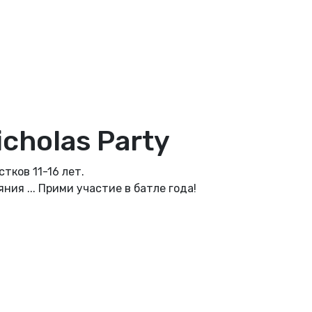
cholas Party
тков 11-16 лет.
ия ... Прими участие в батле года!