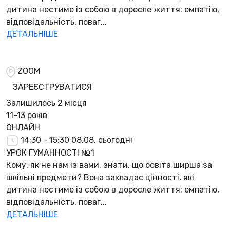
дитина нестиме із собою в доросле життя: емпатію,
відповідальність, поваг...
ДЕТАЛЬНІШЕ
ZOOM
ЗАРЕЄСТРУВАТИСЯ
Залишилось
2 місця
11-13 років
ОНЛАЙН
14:30 - 15:30
08.08, сьогодні
УРОК ГУМАННОСТІ №1
Кому, як не нам із вами, знати, що освіта ширша за
шкільні предмети? Вона закладає цінності, які
дитина нестиме із собою в доросле життя: емпатію,
відповідальність, поваг...
ДЕТАЛЬНІШЕ