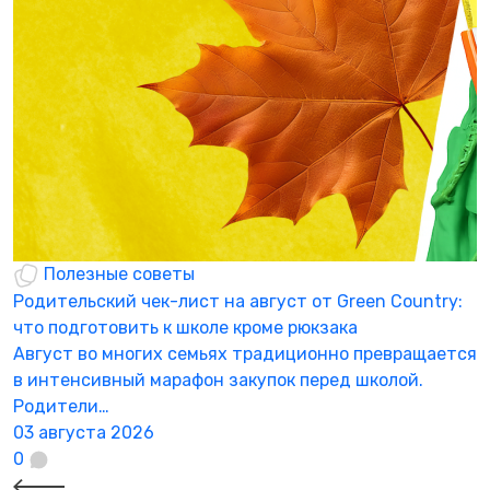
Полезные советы
Родительский чек-лист на август от Green Country:
Н
что подготовить к школе кроме рюкзака
а
Август во многих семьях традиционно превращается
К
в интенсивный марафон закупок перед школой.
а
Родители…
3
03 августа 2026
0