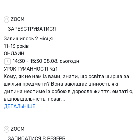
ZOOM
ЗАРЕЄСТРУВАТИСЯ
Залишилось
2 місця
11-13 років
ОНЛАЙН
14:30 - 15:30
08.08, сьогодні
УРОК ГУМАННОСТІ №1
Кому, як не нам із вами, знати, що освіта ширша за
шкільні предмети? Вона закладає цінності, які
дитина нестиме із собою в доросле життя: емпатію,
відповідальність, поваг...
ДЕТАЛЬНІШЕ
ZOOM
ЗАПИСАТИСЯ В РЕЗЕРВ