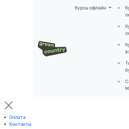
Курсы офлайн
К
о
К
о
К
в
T
b
C
M
Оплата
Контакты