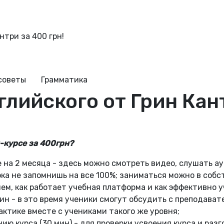
нтри за 400 грн!
советы
Грамматика
лийского от Грин Кант
н-курсе за 400грн?
 на 2 месяца - здесь можно смотреть видео, слушать а
ока не запомнишь на все 100%; заниматься можно в собс
ем, как работает учебная платформа и как эффективно у
ин - в это время ученики смогут обсудить с преподават
актике вместе с учениками такого же уровня;
ию курса (30 мин) - для проверки усвоения курса и разг