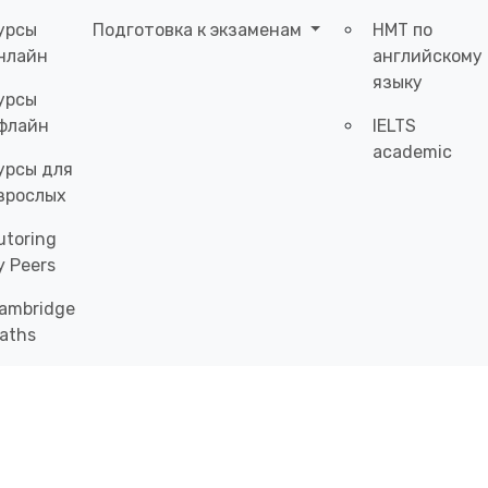
урсы
Подготовка к экзаменам
НМТ по
нлайн
английскому
языку
урсы
флайн
IELTS
academic
урсы для
зрослых
utoring
y Peers
ambridge
aths