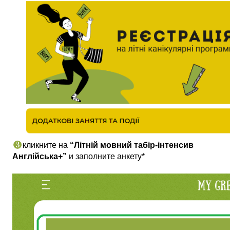
кликните на 
“Літній мовний табір-інтенсив 
Англійська+”
 и заполните анкету*