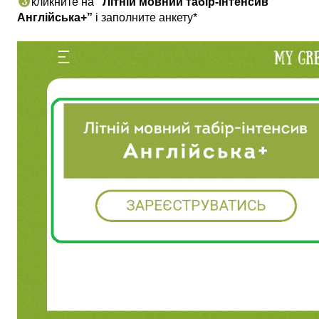
кликните на 
“Літній мовний табір-інтенсив 
Англійська+”
 і заполните анкету*