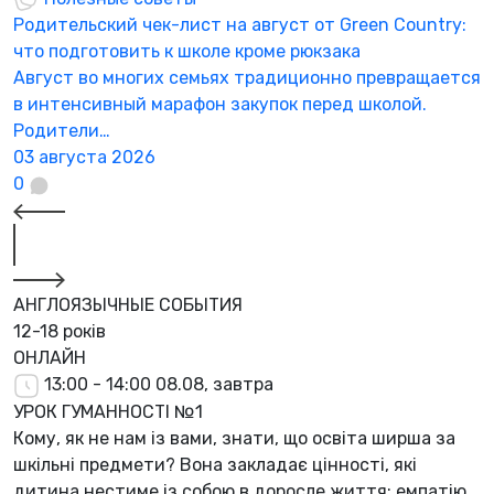
Родительский чек-лист на август от Green Country:
Н
что подготовить к школе кроме рюкзака
а
Август во многих семьях традиционно превращается
К
в интенсивный марафон закупок перед школой.
а
Родители…
3
03 августа 2026
0
АНГЛОЯЗЫЧНЫЕ СОБЫТИЯ
12-18 років
ОНЛАЙН
13:00 - 14:00
08.08, завтра
УРОК ГУМАННОСТІ №1
Кому, як не нам із вами, знати, що освіта ширша за
шкільні предмети? Вона закладає цінності, які
дитина нестиме із собою в доросле життя: емпатію,