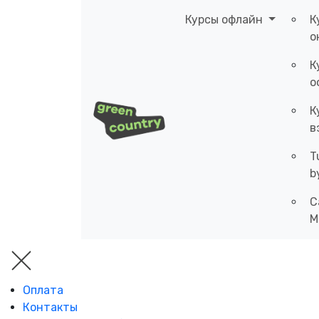
Курсы офлайн
К
о
К
о
К
в
T
b
C
M
Оплата
Контакты