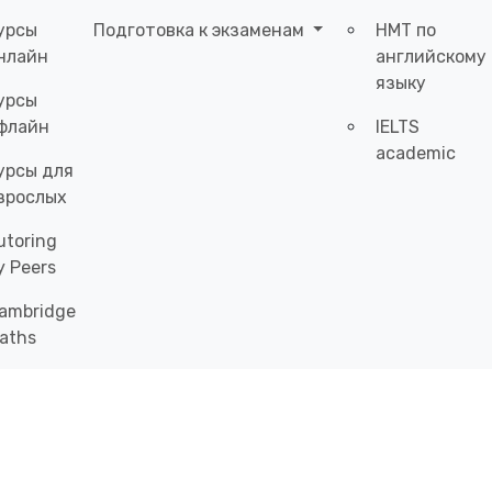
урсы
Подготовка к экзаменам
НМТ по
нлайн
английскому
языку
урсы
флайн
IELTS
academic
урсы для
зрослых
utoring
y Peers
ambridge
aths