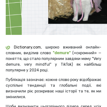
Dictionary.com,
широко вживаний онлайн-
словник, виділив слово
"demure"
(«скромний» —
поняття, що стало популярним завдяки мему "Very
demure, very mindful" у TikTok) як найбільш
популярне у 2024 році.
Публікація зазначає: кожне слово року відображає
суспільні тенденції та глобальні події, які
визначили рік; розкриває наші історії та те, як ми
змінилися.
Щоби визначити цьогорічного лідера серед усіх