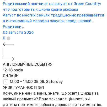
Родительский чек-лист на август от Green Country:
Н
что подготовить к школе кроме рюкзака
а
Август во многих семьях традиционно превращается
К
в интенсивный марафон закупок перед школой.
а
Родители…
3
03 августа 2026
0
АНГЛОЯЗЫЧНЫЕ СОБЫТИЯ
12-18 років
ОНЛАЙН
13:00 - 14:00
08.08, Saturday
УРОК ГУМАННОСТІ №1
Кому, як не нам із вами, знати, що освіта ширша за
шкільні предмети? Вона закладає цінності, які
дитина нестиме із собою в доросле життя: емпатію,