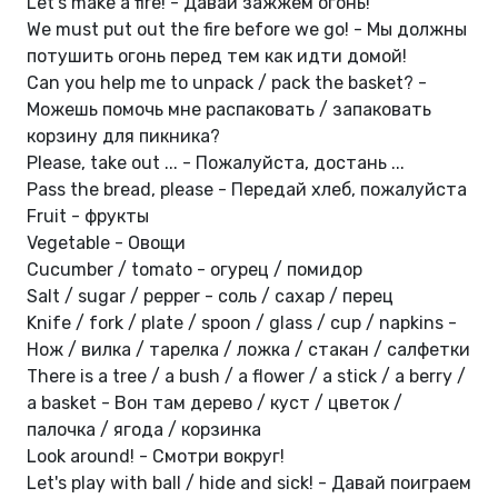
Let's make a fire! - Давай зажжем огонь!
We must put out the fire before we go! - Мы должны
потушить огонь перед тем как идти домой!
Can you help me to unpack / pack the basket? -
Можешь помочь мне распаковать / запаковать
корзину для пикника?
Please, take out ... - Пожалуйста, достань ...
Pass the bread, please - Передай хлеб, пожалуйста
Fruit - фрукты
Vegetable - Овощи
Cucumber / tomato - огурец / помидор
Salt / sugar / pepper - соль / сахар / перец
Knife / fork / plate / spoon / glass / cup / napkins -
Нож / вилка / тарелка / ложка / стакан / салфетки
There is a tree / a bush / a flower / a stick / a berry /
a basket - Вон там дерево / куст / цветок /
палочка / ягода / корзинка
Look around! - Смотри вокруг!
Let's play with ball / hide and sick! - Давай поиграем