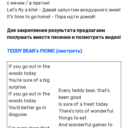
с мячом / в прятки!
Let's fly a kite! - Давай запустим воздушного змея!
It's time to go home! - Пора идти домой!
Для закрепления результата предлагаем
послушать вместе песенки и посмотреть видео!
TEDDY BEAR's PICNIC
(смотреть)
If you go out in the
woods today
You're sure of a big
surprise.
Every teddy bear, that's
If you go out in the
been good
woods today
Is sure of a treat today
You'd better go in
There's lots of wonderful
disguise.
things to eat
And wonderful games to