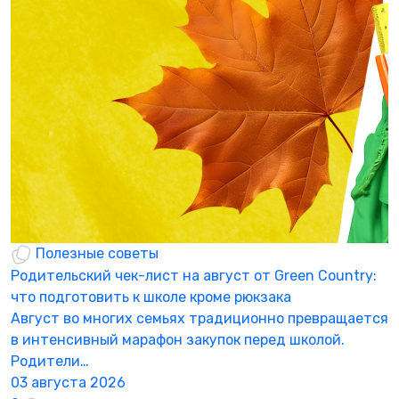
Полезные советы
Родительский чек-лист на август от Green Country:
Н
что подготовить к школе кроме рюкзака
а
Август во многих семьях традиционно превращается
К
в интенсивный марафон закупок перед школой.
а
Родители…
3
03 августа 2026