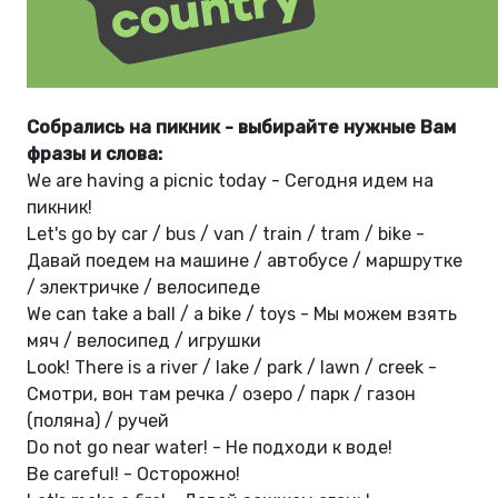
Собрались на пикник - выбирайте нужные Вам
фразы и слова:
We are having a picnic today - Сегодня идем на
пикник!
Let's go by car / bus / van / train / tram / bike -
Давай поедем на машине / автобусе / маршрутке
/ электричке / велосипеде
We can take a ball / a bike / toys - Мы можем взять
мяч / велосипед / игрушки
Look! There is a river / lake / park / lawn / creek -
Смотри, вон там речка / озеро / парк / газон
(поляна) / ручей
Do not go near water! - Не подходи к воде!
Be careful! - Осторожно!