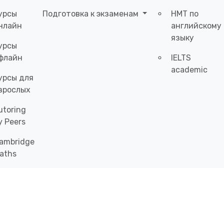
урсы
Подготовка к экзаменам
НМТ по
нлайн
английскому
языку
урсы
флайн
IELTS
academic
урсы для
зрослых
utoring
y Peers
ambridge
aths