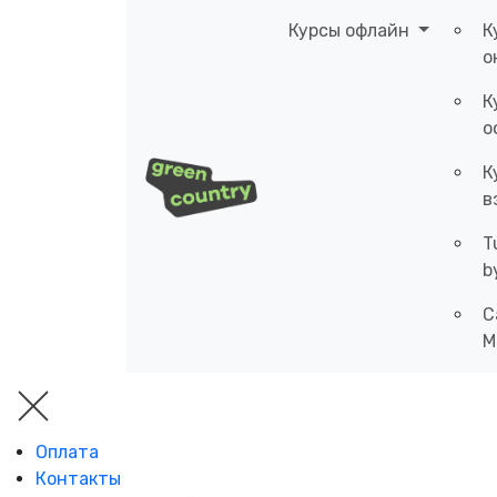
Курсы офлайн
К
о
К
о
К
в
T
b
C
M
Оплата
Контакты