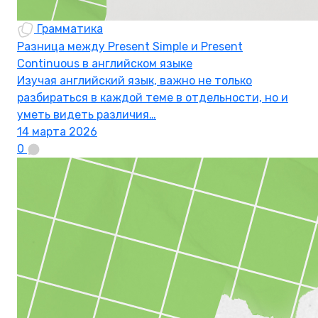
Грамматика
Разница между Present Simple и Present
Continuous в английском языке
Изучая английский язык, важно не только
разбираться в каждой теме в отдельности, но и
уметь видеть различия…
14 марта 2026
0