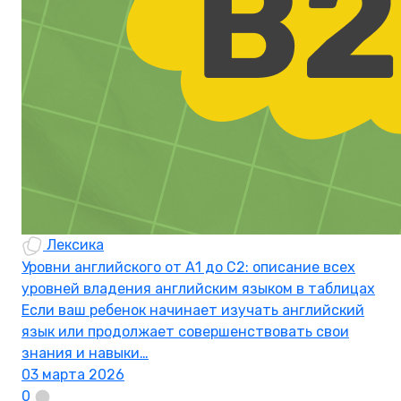
Лексика
Уровни английского от А1 до С2: описание всех
уровней владения английским языком в таблицах
Если ваш ребенок начинает изучать английский
язык или продолжает совершенствовать свои
знания и навыки…
03 марта 2026
0