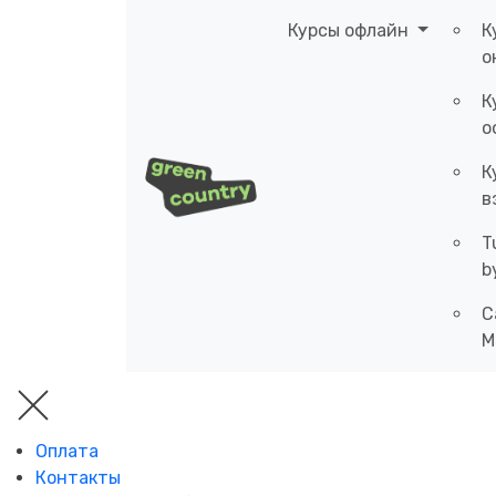
Курсы офлайн
К
о
К
о
К
в
T
b
C
M
Оплата
Контакты