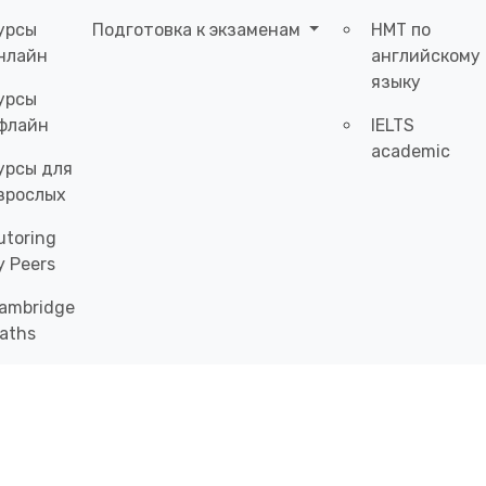
урсы
Подготовка к экзаменам
НМТ по
нлайн
английскому
языку
урсы
флайн
IELTS
academic
урсы для
зрослых
utoring
y Peers
ambridge
aths