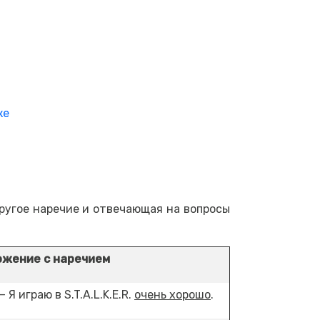
ке
другое наречие и отвечающая на вопросы
жение с наречием
 — Я играю в S.T.A.L.K.E.R.
очень хорошо
.