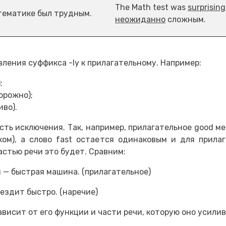
The Math test was
surprising
математике был трудным.
неожиданно
сложным.
ления суффикса -ly к прилагательному. Например:
;
орожно);
иво).
есть исключения. Так, например, прилагательное good мен
ом), а слово fast остается одинаковым и для прилаг
астью речи это будет. Сравним:
ни — быстрая машина. (прилагательное)
 ездит быстро. (наречие)
висит от его функции и части речи, которую оно усилив