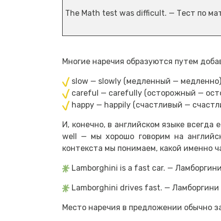
The Math test was difficult. — Тест по 
Многие наречия образуются путем добав
slow — slowly (медленный — медленно)
careful — carefully (осторожный — ост
happy — happily (счастливый — счастл
И, конечно, в английском языке всегда 
well — мы хорошо говорим на английск
контекста мы понимаем, какой именно ч
Lamborghini is a fast car. — Ламборги
Lamborghini drives fast. — Ламборгини
Место наречия в предложении обычно за