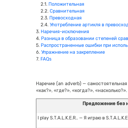
2.1.
Положительная
2.2.
Сравнительная
2.3.
Превосходная
2.4.
Употребление артикля в превосхо
3.
Наречия-исключения
4.
Разница в образовании степеней сра
5.
Распространенные ошибки при исполь
6.
Упражнение на закрепление
7.
FAQs
Наречие (an adverb) — самостоятельная
«как?», «где?», «когда?», «насколько?»
Предложение без 
I play S.T.A.L.K.E.R.. — Я играю в S.T.A.L.K.