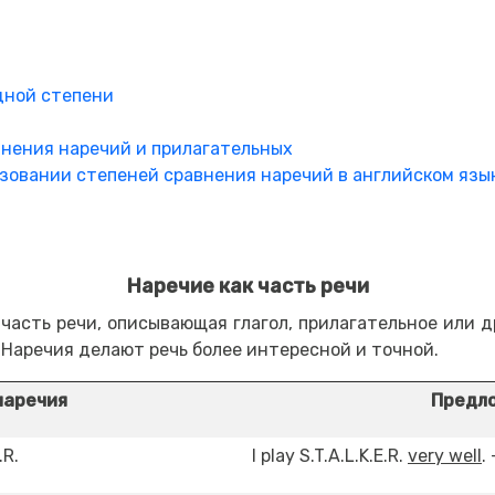
дной степени
внения наречий и прилагательных
зовании степеней сравнения наречий в английском язы
Наречие как часть речи
 часть речи, описывающая глагол, прилагательное или 
. Наречия делают речь более интересной и точной.
наречия
Предло
E.R.
I play S.T.A.L.K.E.R.
very well
.