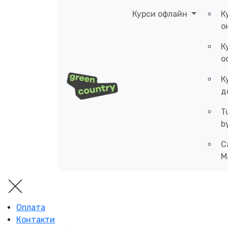
Курси офлайн
К
о
К
о
К
д
T
b
C
M
Оплата
Контакти