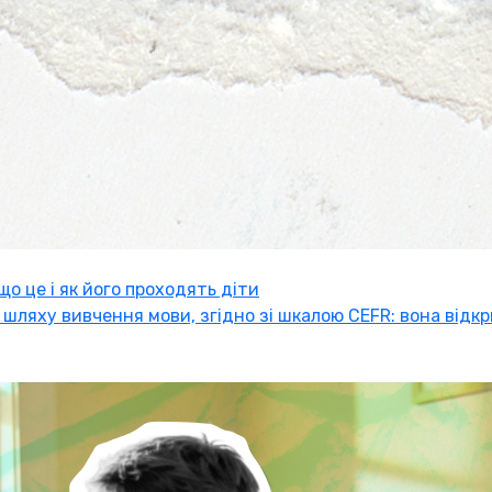
 що це і як його проходять діти
 шляху вивчення мови, згідно зі шкалою CEFR: вона відк