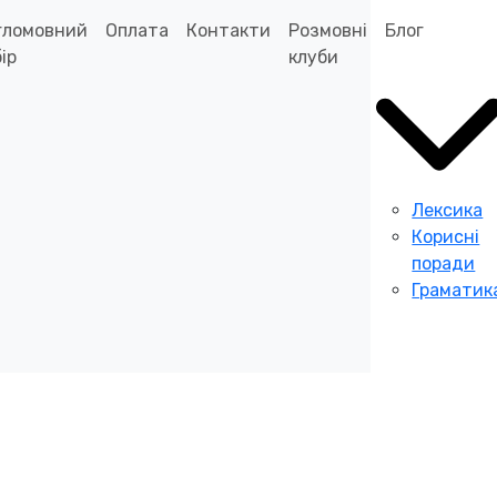
гломовний
Оплата
Контакти
Розмовні
Блог
ір
клуби
Лексика
Корисні
поради
Граматик