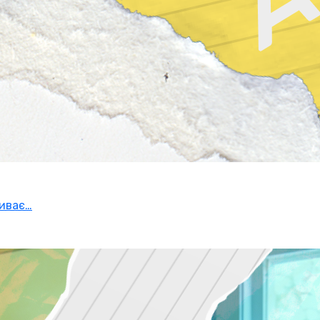
риває…