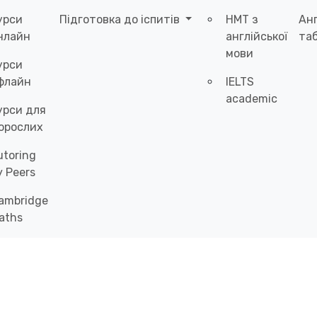
урси
Підготовка до іспитів
НМТ з
Ан
нлайн
англійської
таб
мови
урси
флайн
IELTS
academic
урси для
орослих
utoring
y Peers
ambridge
aths