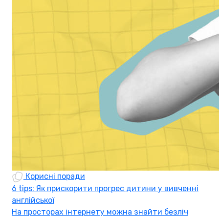
Корисні поради
6 tips: Як прискорити прогрес дитини у вивченні
англійської
На просторах інтернету можна знайти безліч