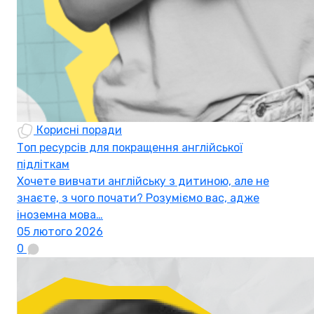
Корисні поради
Топ ресурсів для покращення англійської
підліткам
Хочете вивчати англійську з дитиною, але не
знаєте, з чого почати? Розуміємо вас, адже
іноземна мова…
05 лютого 2026
0