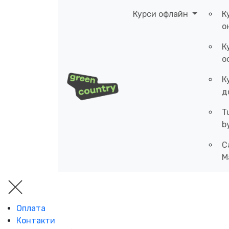
Курси офлайн
К
о
К
о
К
д
T
b
C
M
Оплата
Контакти