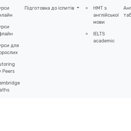
урси
Підготовка до іспитів
НМТ з
Ан
нлайн
англійської
таб
мови
урси
флайн
IELTS
academic
урси для
орослих
utoring
y Peers
ambridge
aths