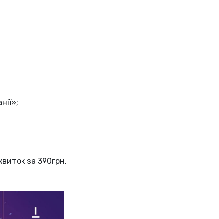
нії»;
квиток за 390грн.