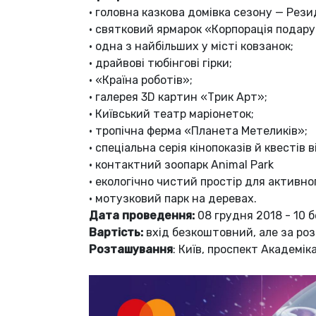
•
головна казкова домівка сезону — Рези
•
святковий ярмарок «Корпорація подару
•
одна з найбільших у місті ковзанок;
•
драйвові тюбінгові гірки;
•
«Країна роботів»;
•
галерея 3D картин «Трик Арт»;
•
Київський театр маріонеток;
•
тропічна ферма «Планета Метеликів»;
•
спеціальна серія кінопоказів й квестів 
•
контактний зоопарк Animal Park
•
екологічно чистий простір для активно
•
мотузковий парк на деревах.
Дата проведення:
08 грудня 2018 - 10 б
Вартість:
вхід безкоштовний, але за ро
Розташування
: Київ, проспект Академіка