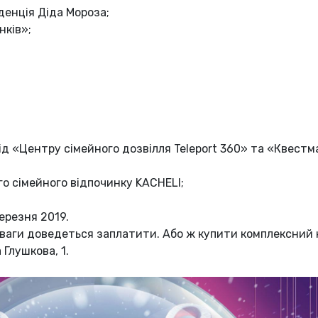
денція Діда Мороза;
нків»;
від «Центру сімейного дозвілля Teleport 360» та «Квестма
го сімейного відпочинку KACHELI;
ерезня 2019.
зваги доведеться заплатити. Або ж купити комплексний 
 Глушкова, 1.