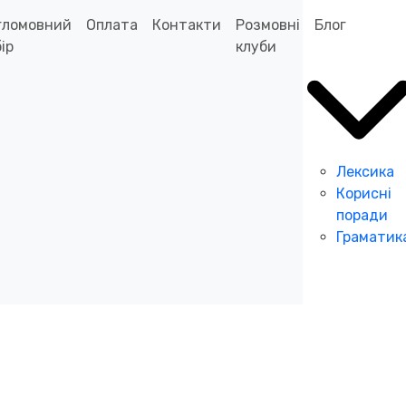
гломовний
Оплата
Контакти
Розмовні
Блог
ір
клуби
Лексика
Корисні
поради
Граматик