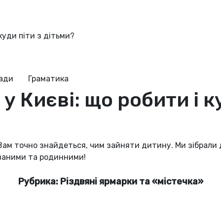
 куди піти з дітьми?
ради
Граматика
у Києві: що робити і к
Вам точно знайдеться, чим зайняти дитину. Ми зібрали дл
ваними та родинними!
Рубрика: Різдвяні ярмарки та «містечка»