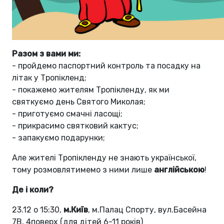
Разом з вами ми:
- пройдемо паспортний контроль та посадку на
літак у Тропікленд;
- покажемо жителям Тропікленду, як ми
святкуємо день Святого Миколая;
- приготуємо смачні ласощі;
- прикрасимо святковий кактус;
- запакуємо подарунки;
Але жителі Тропікленду не знають української,
тому розмовлятимемо з ними лише
англійською
!
Де і коли?
23.12 o 15:30,
м.Київ
, м.Палац Спорту, вул.Басейна
7В, 4поверх (для дітей 6-11 років)