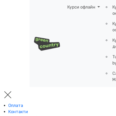
Курси офлайн
К
о
К
о
К
д
T
b
C
M
Оплата
Контакти