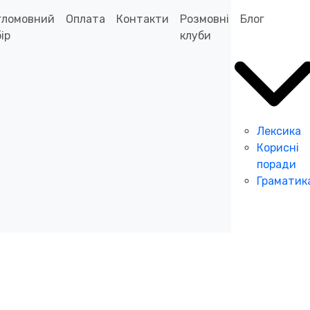
гломовний
Оплата
Контакти
Розмовні
Блог
ір
клуби
Лексика
Корисні
поради
Граматик