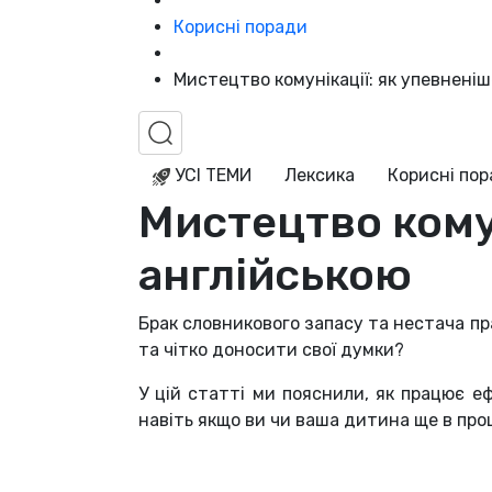
Корисні поради
Мистецтво комунікації: як упевнені
УСІ ТЕМИ
Лексика
Корисні по
Мистецтво комун
англійською
Брак словникового запасу та нестача пр
та чітко доносити свої думки?
У цій статті ми пояснили, як працює е
навіть якщо ви чи ваша дитина ще в про