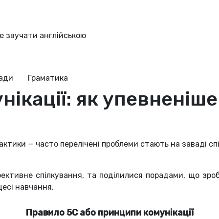
ше звучати англійською
ради
Граматика
ікації: як упевненіше
актики — часто перелічені проблеми стають на заваді спі
фективне спілкування, та поділилися порадами, що зр
цесі навчання.
Правило 5С або принципи комунікації