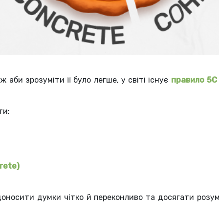
 аби зрозуміти її було легше, у світі існує
правило 5C
ти:
crete)
носити думки чітко й переконливо та досягати розумін