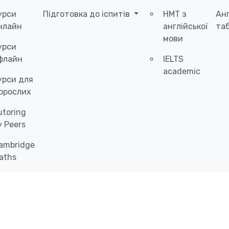
урси
Підготовка до іспитів
НМТ з
Ан
нлайн
англійської
таб
мови
урси
флайн
IELTS
academic
урси для
орослих
utoring
y Peers
ambridge
aths