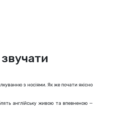
 звучати
лкуванню з носіями. Як же почати якісно
облять англійську живою та впевненою —