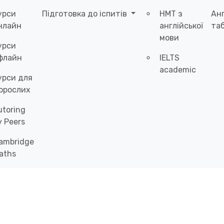
урси
Підготовка до іспитів
НМТ з
Ан
нлайн
англійської
таб
мови
урси
флайн
IELTS
academic
урси для
орослих
utoring
y Peers
ambridge
aths