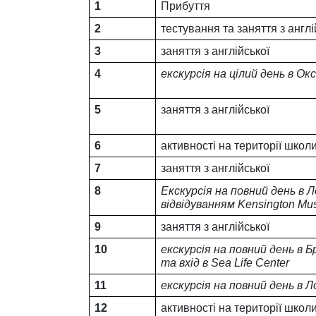
1
Прибуття 
2
тестування та заняття з англі
3
заняття з англійської
4
екскурсія на цілий день в О
5
заняття з англійської
6
активності на території школ
7
заняття з англійської
8
Екскурсія на повний день в Л
відвідуванням Kensington M
9
заняття з англійської
10
екскурсія на повний день в Б
та вхід в Sea Life Center
11
екскурсія на повний день в 
12
активності на території школ