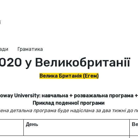
ї
ради
Граматика
2020 у Великобританії
Велика Британія (Егем)
loway University: навчальна + розважальна програма +
Приклад поденної програми
ена детальна програма буде надіслана за два тижні до п
День
Ве