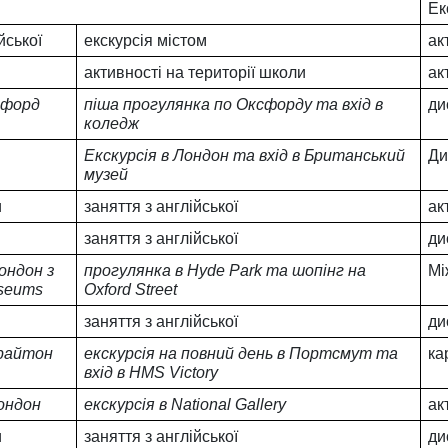
Ек
йської
екскурсія містом
ак
активності на території школи
ак
ксфорд
піша прогулянка по Оксфорду та вхід в 
ди
коледж
Екскурсія в Лондон та вхід в Британський 
Ди
музей
и
заняття з англійської
ак
заняття з англійської
ди
ондон з 
прогулянка в Hyde Park та шопінг на 
Мі
useums
Oxford Street
заняття з англійської
ди
райтон 
екскурсія на повний день в Портсмут та 
ка
вхід в HMS Victory 
Лондон
екскурсія в National Gallery 
ак
и
заняття з англійської
ди