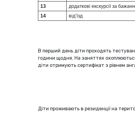
13
додаткові екскурсії за бажан
14
від’їзд
В перший день діти проходять тестуванн
години щодня. На заняттях охоплюються 
діти отримують сертифікат з рівнем англ
Діти проживають в резиденції на терито