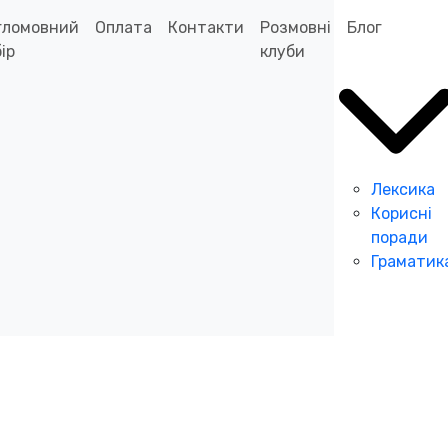
гломовний
Оплата
Контакти
Розмовні
Блог
ір
клуби
Лексика
Корисні
поради
Граматик