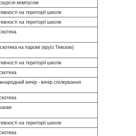
скурсія кемпусом
тивності на території школи
тивності на території школи
скотека
скотека на паромі (круїз Темзою)
тивності на території школи
скотека
жнародний вечір - вечір спілкування
скотека
раоке
тивності на території школи
скотека