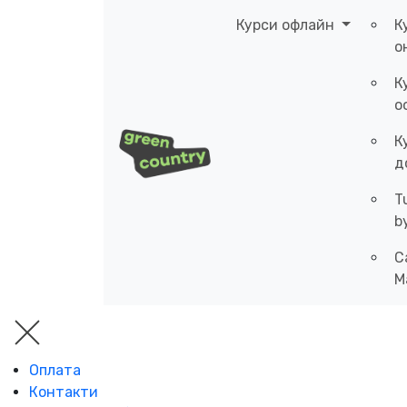
Курси офлайн
К
о
К
о
К
д
T
b
C
M
Оплата
Контакти