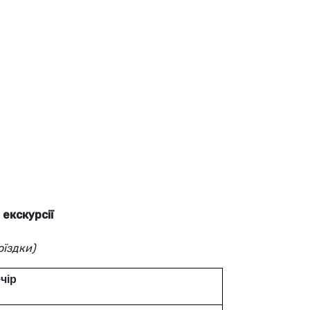
 екскурсії
оїздки)
чір