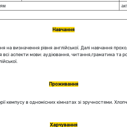
ням
ак
Навчання
я на визначення рівня англійської. Далі навчання прохо
всі аспекти мови: аудіювання, читання,граматика та р
ійської.
Проживання
рії кемпусу в одномісних кімнатах зі зручностями. Хло
Харчування