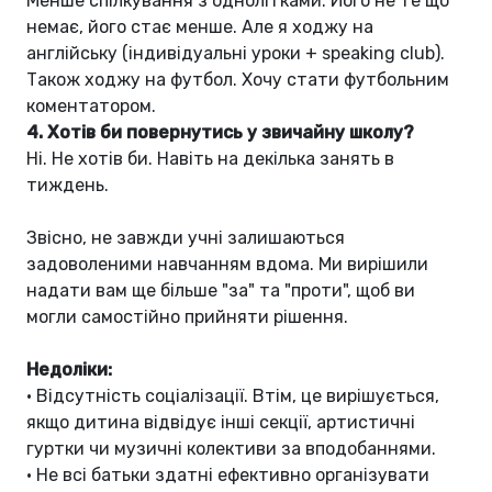
Менше спілкування з однолітками. Його не те що
немає, його стає менше. Але я ходжу на
англійську (індивідуальні уроки + speaking club).
Також ходжу на футбол. Хочу стати футбольним
коментатором.
4.
Хотів би повернутись у звичайну школу?
Ні. Не хотів би. Навіть на декілька занять в
тиждень.
Звісно, не завжди учні залишаються
задоволеними навчанням вдома. Ми вирішили
надати вам ще більше "за" та "проти", щоб ви
могли самостійно прийняти рішення.
Недоліки:
•
Відсутність соціалізації. Втім, це вирішується,
якщо дитина відвідує інші секції, артистичні
гуртки чи музичні колективи за вподобаннями.
•
Не всі батьки здатні ефективно організувати