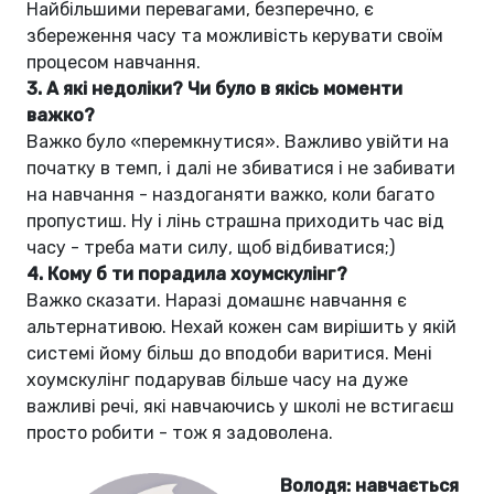
Найбільшими перевагами, безперечно, є
збереження часу та можливість керувати своїм
процесом навчання.
3.
А які недоліки? Чи було в якісь моменти
важко?
Важко було «перемкнутися». Важливо увійти на
початку в темп, і далі не збиватися і не забивати
на навчання - наздоганяти важко, коли багато
пропустиш. Ну і лінь страшна приходить час від
часу - треба мати силу, щоб відбиватися;)
4.
Кому б ти порадила хоумскулінг?
Важко сказати. Наразі домашнє навчання є
альтернативою. Нехай кожен сам вирішить у якій
системі йому більш до вподоби варитися. Мені
хоумскулінг подарував більше часу на дуже
важливі речі, які навчаючись у школі не встигаєш
просто робити - тож я задоволена.
Володя: навчається