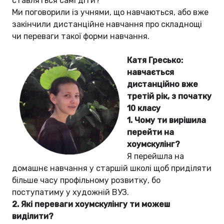
ставляться самі діти?
Ми поговорили із учнями, що навчаються, або вже
закінчили дистанційне навчання про складнощі
чи переваги такої форми навчання.
Катя Гресько:
навчається
дистанційно вже
третій рік, з початку
10 класу
1.
Чому ти вирішила
перейти на
хоумскулінг?
Я перейшла на
домашнє навчання у старшій школі щоб приділяти
більше часу профільному розвитку, бо
поступатиму у художній ВУЗ.
2.
Які переваги хоумскулінгу ти можеш
виділити?