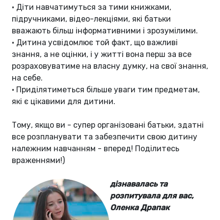
•
Діти навчатимуться за тими книжками,
підручниками, відео-лекціями, які батьки
вважають більш інформативними і зрозумілими.
•
Дитина усвідомлює той факт, що важливі
знання, а не оцінки, і у житті вона перш за все
розраховуватиме на власну думку, на свої знання,
на себе.
•
Приділятиметься більше уваги тим предметам,
які є цікавими для дитини.
Тому, якщо ви - супер організовані батьки, здатні
все розпланувати та забезпечити свою дитину
належним навчанням - вперед! Поділитесь
враженнями!)
дізнавалась та
розпитувала для вас,
Оленка Драпак