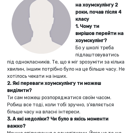
на хоумскулінгу 2
роки, почав після 4
класу
1.
Чому ти
вирішов перейти на
хоумскулінг?
Бо у школі треба
підлаштовуватись
під однокласників. Те, що я міг зрозуміти за кілька
хвилин, іншим потрібно було на це більше часу. Не
хотілось чекати на інших.
2.
Які переваги хоумскулінгу ти можеш
виділити?
Ти сам можеш розпоряджатися своїм часом.
Робиш все тоді, коли тобі зручно, з'являється
більше часу на власні інтереси.
3.
А які недоліки? Чи було в якісь моменти
важко?