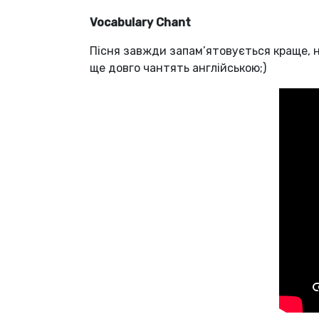
Vocabulary Chant
Пісня завжди запам’ятовується краще, ні
ще довго чантять англійською;)