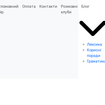
гломовний
Оплата
Контакти
Розмовні
Блог
ір
клуби
Лексика
Корисні
поради
Граматик