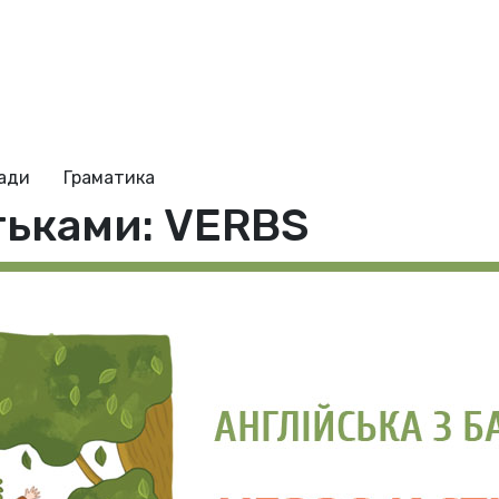
ради
Граматика
тьками: VERBS