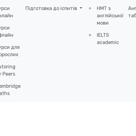
урси
Підготовка до іспитів
НМТ з
Ан
нлайн
англійської
таб
мови
урси
флайн
IELTS
academic
урси для
орослих
utoring
y Peers
ambridge
aths