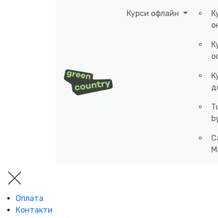
Курси офлайн
К
о
К
о
К
д
T
b
C
M
Оплата
Контакти