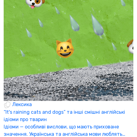
Б
щ
С
п
п
0
Лексика
“It's raining cats and dogs” та інші смішні англійські
ідіоми про тварин
Ідіоми — особливі вислови, що мають приховане
значення. Українська та англійська мови люблять…