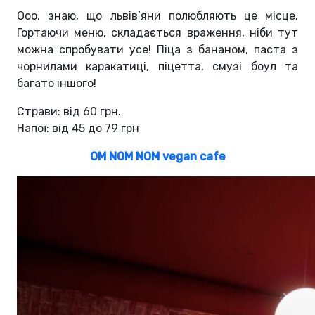
Ооо, знаю, що львів’яни полюбляють це місце.
Гортаючи меню, складається враження, ніби тут
можна спробувати усе! Піца з бананом, паста з
чорнилами каракатиці, піцетта, смузі боул та
багато іншого!
Страви: від 60 грн.
Напої: від 45 до 79 грн
ОM NOM NOM vegan cafe