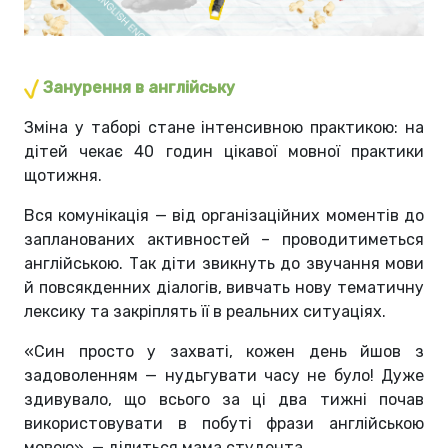
Занурення в англійську
Зміна у таборі стане інтенсивною практикою: на
дітей чекає 40 годин цікавої мовної практики
щотижня.
Вся комунікація — від організаційних моментів до
запланованих активностей – проводитиметься
англійською. Так діти звикнуть до звучання мови
й повсякденних діалогів, вивчать нову тематичну
лексику та закріплять її в реальних ситуаціях.
«Син просто у захваті, кожен день йшов з
задоволенням — нудьгувати часу не було! Дуже
здивувало, що всього за ці два тижні почав
використовувати в побуті фрази англійською
мовою», — ділиться мама студента.