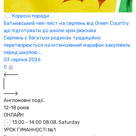
Корисні поради
Батьківський чек-лист на серпень від Green Country:
Н
що підготувати до школи крім рюкзака
а
Серпень у багатьох родинах традиційно
К
перетворюється на інтенсивний марафон закупівель
а
перед школою.…
3
03 серпня 2026
0
Англомовні події..
12-18 років
ОНЛАЙН
13:00 - 14:00
08.08, Saturday
УРОК ГУМАННОСТІ №1