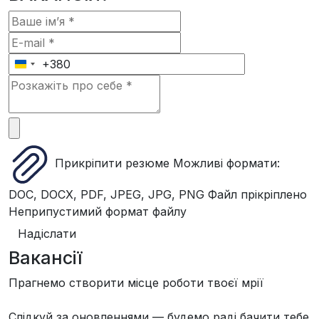
+380
Ukraine
+380
Прикріпити резюме
Можливі формати:
DOC, DOCX, PDF, JPEG, JPG, PNG
Файл прікріплено
Неприпустимий формат файлу
Надіслати
Вакансії
Прагнемо створити місце роботи твоєї мрії
Слідкуй за оновленнями — будемо раді бачити тебе